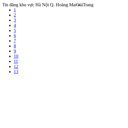
Tin đăng khu vực Hà Nội Q. Hoàng Mai
Giá
Trang
1
2
3
4
5
6
7
8
9
10
11
12
13