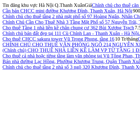
Tin đăng khu vực Hà Nội Q.Thanh Xuân
Giá
Chính chủ cho thuê că
Cần bán CHCC mini đường Khương Đình, Thanh Xuân, Hà Nội
900
Chính chủ cho thuê tầng 2 nhà mặt phố số 97 Hoàng Ngân, Nhân Ch
Chính Chủ Cần Cho Thuê Nhà 3 Tầng Mặt Phố số 57 Nguyễn Trãi,
Cho thuê Tầng 1 nhà liền kề chân chung cư 362 Bùi Xương Trạch
7.
Chính chủ bán đất đẹp tại 111 Cù Chính Lan - Thanh Xuân - Hà Nội.
Cho thuê CHCC sakura tower Vũ Trọng Phụng, tầng 16
10 Tr/tháng
C
CHÍNH CHỦ CHO THUÊ VĂN PHÒNG NGÕ 214 NGUYỄN 
(Chính chủ) CHO THUÊ NHÀ LIỀN KỀ LÀM VP TỪ TẦNG 1 ĐẾN T
Cho thuê cả nhà hoặc từng tầng làm văn phòng tại Vũ Tông Phan, 
Bán nhà đường Lạc Hồng, Phường Khương Trung, Quận Thanh Xuâ
Chính chủ cho thuê tầng 2 nhà số 3 ngõ 320 Khương Đình, Thanh X