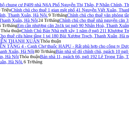
n hộ chung cư P409 nhà N6A Phố Nguyễn Thị Thập, P Nhân Chính, T
 Triệu
Chính chủ cho thuê 1 gian mặt phố 41 Nguyễn Viết Xuân, Tha
ính, Thanh Xuân, Hà Nội.
9 Tr/tháng
Chính chủ cho thuê văn phòng tầ
 Thanh Xuân, Hà Nội
24 Tr/tháng
Chính chủ cho thuê nhà nguyên căn 
5 Tr/tháng
Em cần nhượng căn 2n1k tại ngõ 90 Nhân Hoà, Thanh Xuân
Thỏa thuận
Chính Chủ Bán Nhà mới xây 1 năm ở ngõ 211 Khương Tru
ho thuê cửa hàng tầng 1 tại 180 Bùi Xương Trạch, Thanh Xuân ,Hà n
XIỂN THANH XUÂN
Thỏa thuận
ẦNG 4 - Cạnh Chợ thuốc HAPU - Rất phù hợp cho công ty Dư
Thanh Xuân, Hà Nội
80 Tr/tháng
Bán nhà sổ đỏ chính chủ, ngách 10 ngõ 
n, Hà Nội
Thỏa thuận
Bán nhà 11, ngách 66, ngõ 192 Lê Trọng Tấn, T.
uân, Hà Nội.
6 Tr/tháng