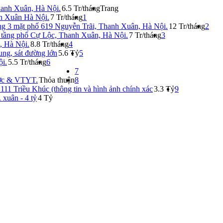
hanh Xuân, Hà Nội.
6.5 Tr/tháng
Trang
nh Xuân Hà Nội.
7 Tr/tháng
1
ng 3 mặt phố 619 Nguyễn Trãi, Thanh Xuân, Hà Nội.
12 Tr/tháng
2
3 tầng phố Cự Lộc, Thanh Xuân, Hà Nội.
7 Tr/tháng
3
, Hà Nội.
8.8 Tr/tháng
4
ng, sát đường lớn
5.6 Tỷ
5
ội.
5.5 Tr/tháng
6
7
ợc & VTYT.
Thỏa thuận
8
111 Triều Khúc (thông tin và hình ảnh chính xác
3.3 Tỷ
9
 xuân - 4 tỷ
4 Tỷ