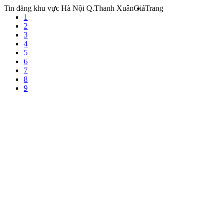
Tin đăng khu vực Hà Nội Q.Thanh Xuân
Giá
Trang
1
2
3
4
5
6
7
8
9