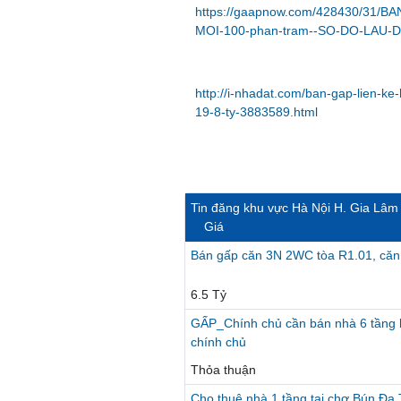
https://gaapnow.com/428430/31/
MOI-100-phan-tram--SO-DO-LAU-D
http://i-nhadat.com/ban-gap-lien-ke-
19-8-ty-3883589.html
Tin đăng khu vực Hà Nội H. Gia Lâm
Giá
Bán gấp căn 3N 2WC tòa R1.01, că
6.5 Tỷ
GẤP_Chính chủ cần bán nhà 6 tầng k
chính chủ
Thỏa thuận
Cho thuê nhà 1 tầng tại chợ Bún Đ