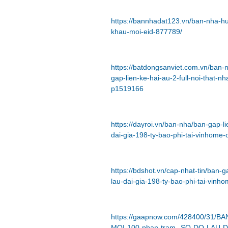
https://bannhadat123.vn/ban-nha-huy
khau-moi-eid-877789/
https://batdongsanviet.com.vn/ban-nh
gap-lien-ke-hai-au-2-full-noi-that-n
p1519166
https://dayroi.vn/ban-nha/ban-gap-l
dai-gia-198-ty-bao-phi-tai-vinhom
https://bdshot.vn/cap-nhat-tin/ban-g
lau-dai-gia-198-ty-bao-phi-tai-vin
https://gaapnow.com/428400/31/
MOI-100-phan-tram--SO-DO-LAU-D