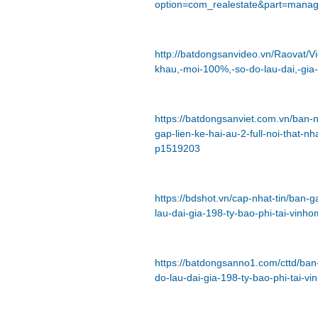
option=com_realestate&part=mana
http://batdongsanvideo.vn/Raovat/Vi
khau,-moi-100%,-so-do-lau-dai,-gia-
https://batdongsanviet.com.vn/ban-nh
gap-lien-ke-hai-au-2-full-noi-that-n
p1519203
https://bdshot.vn/cap-nhat-tin/ban-g
lau-dai-gia-198-ty-bao-phi-tai-vin
https://batdongsanno1.com/cttd/ban-
do-lau-dai-gia-198-ty-bao-phi-tai-