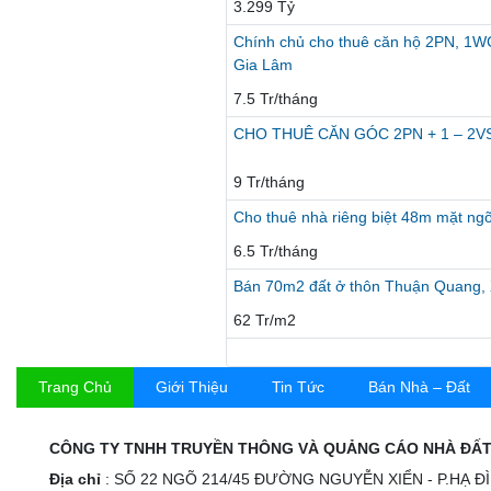
3.299 Tỷ
Chính chủ cho thuê căn hộ 2PN, 1WC
Gia Lâm
7.5 Tr/tháng
CHO THUÊ CĂN GÓC 2PN + 1 – 2V
9 Tr/tháng
Cho thuê nhà riêng biệt 48m mặt ngõ
6.5 Tr/tháng
Bán 70m2 đất ở thôn Thuận Quang,
62 Tr/m2
Trang Chủ
Giới Thiệu
Tin Tức
Bán Nhà – Đất
CÔNG TY TNHH TRUYỀN THÔNG VÀ QUẢNG CÁO NHÀ ĐẤT
Địa chỉ
: SỐ 22 NGÕ 214/45 ĐƯỜNG NGUYỄN XIỂN - P.HẠ Đ