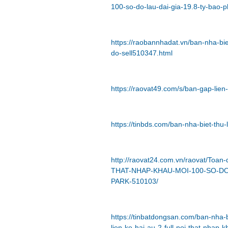
100-so-do-lau-dai-gia-19.8-ty-bao-ph
https://raobannhadat.vn/ban-nha-bie
do-sell510347.html
https://raovat49.com/s/ban-gap-lien
https://tinbds.com/ban-nha-biet-thu-
http://raovat24.com.vn/raovat/Toa
THAT-NHAP-KHAU-MOI-100-SO-DO
PARK-510103/
https://tinbatdongsan.com/ban-nha-b
lien-ke-hai-au-2-full-noi-that-nhap