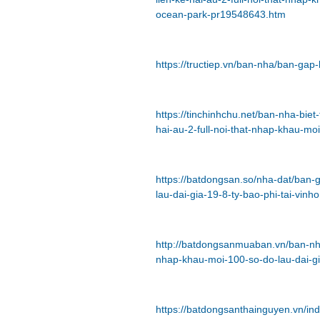
ocean-park-pr19548643.htm
https://tructiep.vn/ban-nha/ban-gap
https://tinchinhchu.net/ban-nha-biet
hai-au-2-full-noi-that-nhap-khau-mo
https://batdongsan.so/nha-dat/ban-g
lau-dai-gia-19-8-ty-bao-phi-tai-vin
http://batdongsanmuaban.vn/ban-nha-
nhap-khau-moi-100-so-do-lau-dai-g
https://batdongsanthainguyen.vn/in