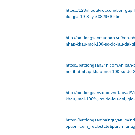
https://123nhadatviet.com/ban-gap-l
dai-gia-19-8-ty-5382969.html
http://batdongsanmuaban.vn/ban-nha-
nhap-khau-moi-100-so-do-lau-dai-g
https://batdongsan24h.com.vn/ban-bi
noi-that-nhap-khau-moi-100-so-do-
http://batdongsanvideo.vn/Raovat/Vi
khau,-moi-100%,-so-do-lau-dai,-gia-
https://batdongsanthainguyen.vn/in
option=com_realestate&part=mana