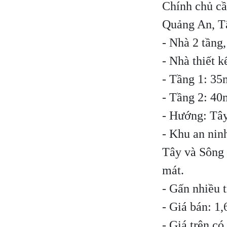
Chính chủ cầ
Quảng An, T
- Nhà 2 tầng
- Nhà thiết k
- Tầng 1: 35
- Tầng 2: 40
- Hướng: Tâ
- Khu an ninh
Tây và Sông 
mát.
- Gấn nhiều 
- Giá bán: 1,
- Giá trên có