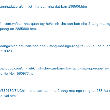
annhadat.org/chi-tiet-nha-dat--nha-dat-ban-198506.htm
24h.com.vn/ban-nha-quan-tay-ho/chinh-chu-can-ban-nha-2-tang-mat-n
-quang-an-2885800.html
in-dang/chinh-chu-can-ban-nha-2-tang-mat-ngo-rong-tai-238-au-co-qua
d-718929
toanquoc.com/chi-tiet/Chinh-chu-can-ban-nha--tang-mat-ngo-rong-tai-
o-Ha-Noi--580977.html
m/630150/34/Chinh-chu-can-ban-nha-2-tang-mat-ngo-rong-tai-238-Au-
a-Noi.html