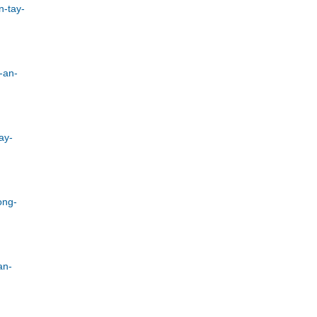
n-tay-
-an-
ay-
ong-
an-