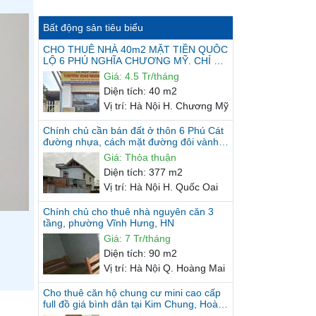
Bất động sản tiêu biểu
CHO THUÊ NHÀ 40m2 MẶT TIỀN QUÔC
LỘ 6 PHÚ NGHĨA CHƯƠNG MỸ. CHỈ 4.5
TRIỆU/THÁNG
Giá
:
4.5 Tr/tháng
Diện tích
:
40 m2
Vị trí
:
Hà Nội H. Chương Mỹ
Chính chủ cần bán đất ở thôn 6 Phú Cát
đường nhựa, cách mặt đường đôi vành
đai KCN 20m, gần Nhà máy...
Giá
:
Thỏa thuận
Diện tích
:
377 m2
Vị trí
:
Hà Nội H. Quốc Oai
Chính chủ cho thuê nhà nguyên căn 3
tầng, phường Vĩnh Hưng, HN
Giá
:
7 Tr/tháng
Diện tích
:
90 m2
Vị trí
:
Hà Nội Q. Hoàng Mai
Cho thuê căn hộ chung cư mini cao cấp
full đồ giá bình dân tại Kim Chung, Hoài
Đức