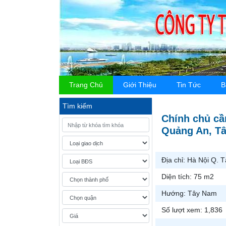
Trang Chủ
Giới Thiệu
Tin Tức
B
Tìm kiếm
Chính chủ cầ
Quảng An, Tâ
Địa chỉ:
Hà Nội Q. T
Diện tích:
75 m2
Hướng:
Tây Nam
Số lượt xem:
1,836