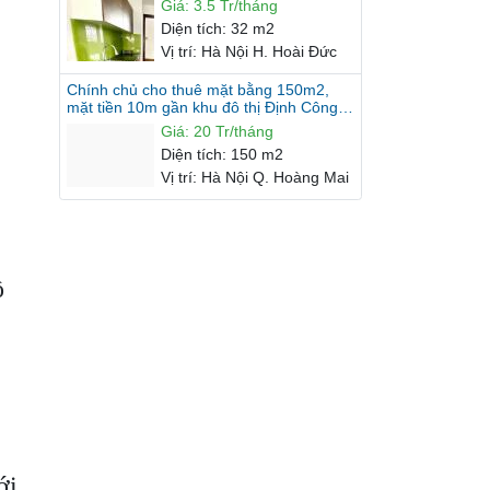
Giá
:
3.5 Tr/tháng
Diện tích
:
32 m2
Vị trí
:
Hà Nội H. Hoài Đức
Chính chủ cho thuê mặt bằng 150m2,
mặt tiền 10m gần khu đô thị Định Công,
Hoàng Mai, Hà Nội.
Giá
:
20 Tr/tháng
Diện tích
:
150 m2
Vị trí
:
Hà Nội Q. Hoàng Mai
Chính chủ cho thuê mặt bằng kinh doanh
số 258 Âu Cơ, Tây Hồ, Hà Nội.
Giá
:
15 Tr/tháng
Diện tích
:
110 m2
ồ
Vị trí
:
Hà Nội Q. Tây Hồ
ới