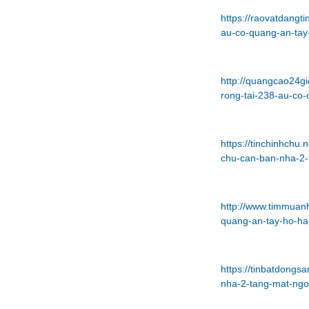
https://raovatdangt
au-co-quang-an-tay
http://quangcao24gi
rong-tai-238-au-co-
https://tinchinhchu
chu-can-ban-nha-2-
http://www.timmuan
quang-an-tay-ho-ha
https://tinbatdong
nha-2-tang-mat-ngo