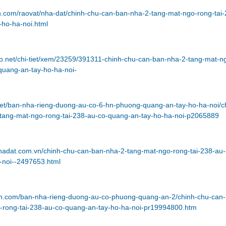
in.com/raovat/nha-dat/chinh-chu-can-ban-nha-2-tang-mat-ngo-rong-tai-
-ho-ha-noi.html
o.net/chi-tiet/xem/23259/391311-chinh-chu-can-ban-nha-2-tang-mat-n
quang-an-tay-ho-ha-noi-
.net/ban-nha-rieng-duong-au-co-6-hn-phuong-quang-an-tay-ho-ha-noi/c
tang-mat-ngo-rong-tai-238-au-co-quang-an-tay-ho-ha-noi-p2065889
hadat.com.vn/chinh-chu-can-ban-nha-2-tang-mat-ngo-rong-tai-238-au-
-noi--2497653.html
san.com/ban-nha-rieng-duong-au-co-phuong-quang-an-2/chinh-chu-can
-rong-tai-238-au-co-quang-an-tay-ho-ha-noi-pr19994800.htm