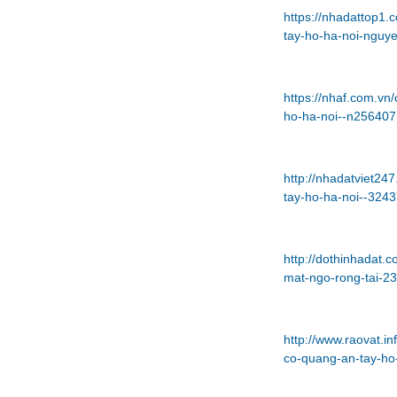
https://nhadattop1
tay-ho-ha-noi-nguy
https://nhaf.com.vn
ho-ha-noi--n256407
http://nhadatviet24
tay-ho-ha-noi--324
http://dothinhadat.
mat-ngo-rong-tai-2
http://www.raovat.i
co-quang-an-tay-ho-