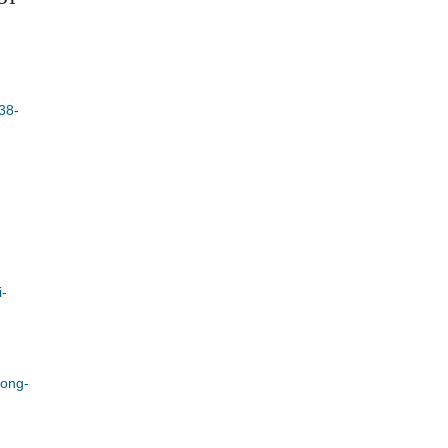
38-
i-
rong-