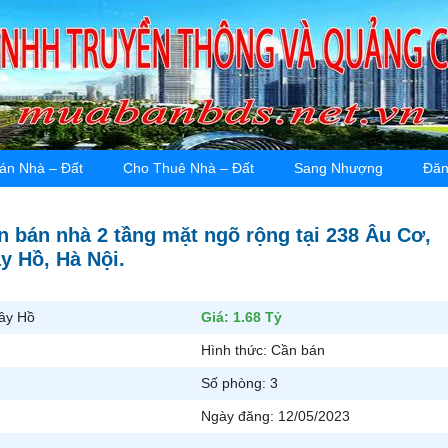
án Nhà – Đất
Cho Thuê Nhà – Đất
Sang Nhượng
Đăn
n bán nhà 2 tầng mặt ngõ rộng tại 238 Âu Cơ,
y Hồ, Hà Nội.
ây Hồ
Giá:
1.68 Tỷ
Hình thức:
Cần bán
Số phòng:
3
Ngày đăng:
12/05/2023