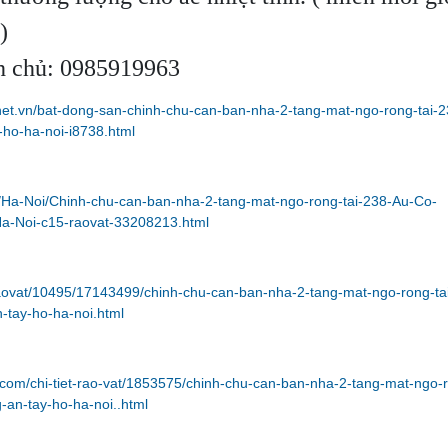
)
h chủ: 0985919963
net.vn/bat-dong-san-chinh-chu-can-ban-nha-2-tang-mat-ngo-rong-tai-2
-ho-ha-noi-i8738.html
m/Ha-Noi/Chinh-chu-can-ban-nha-2-tang-mat-ngo-rong-tai-238-Au-Co-
a-Noi-c15-raovat-33208213.html
raovat/10495/17143499/chinh-chu-can-ban-nha-2-tang-mat-ngo-rong-ta
-tay-ho-ha-noi.html
com/chi-tiet-rao-vat/1853575/chinh-chu-can-ban-nha-2-tang-mat-ngo-
-an-tay-ho-ha-noi..html