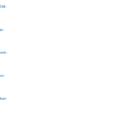
238-
go-
hinh-
co-
-ban-