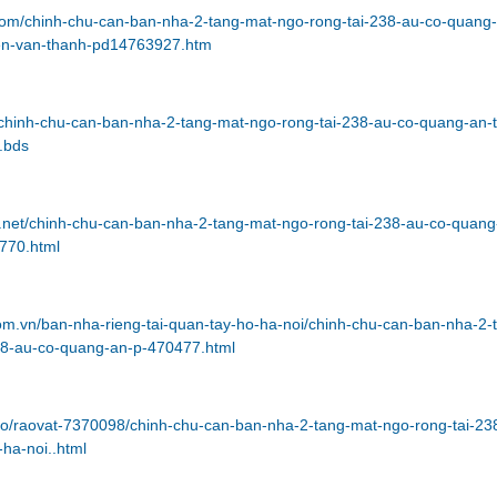
.com/chinh-chu-can-ban-nha-2-tang-mat-ngo-rong-tai-238-au-co-quang
en-van-thanh-pd14763927.htm
/chinh-chu-can-ban-nha-2-tang-mat-ngo-rong-tai-238-au-co-quang-an-t
.bds
7.net/chinh-chu-can-ban-nha-2-tang-mat-ngo-rong-tai-238-au-co-quang
3770.html
com.vn/ban-nha-rieng-tai-quan-tay-ho-ha-noi/chinh-chu-can-ban-nha-2-
38-au-co-quang-an-p-470477.html
nfo/raovat-7370098/chinh-chu-can-ban-nha-2-tang-mat-ngo-rong-tai-23
ha-noi..html