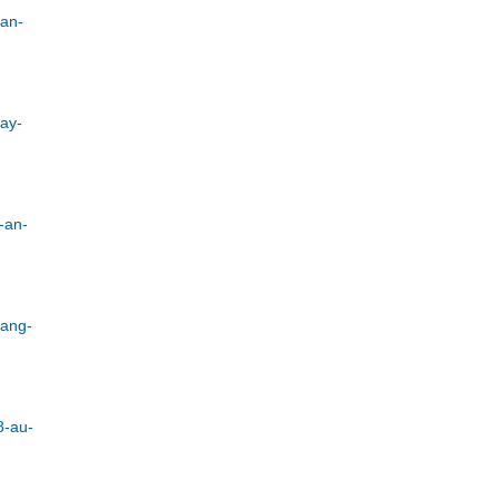
-an-
ay-
-an-
tang-
8-au-