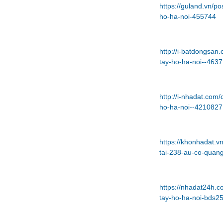
https://guland.vn/p
ho-ha-noi-455744
http://i-batdongsa
tay-ho-ha-noi--4637
http://i-nhadat.com
ho-ha-noi--4210827
https://khonhadat.
tai-238-au-co-quan
https://nhadat24h.
tay-ho-ha-noi-bds2