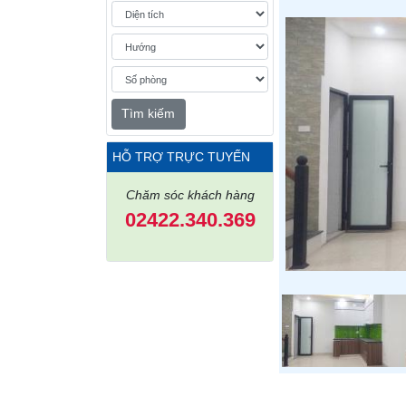
Tìm kiếm
HỖ TRỢ TRỰC TUYẾN
Chăm sóc khách hàng
02422.340.369