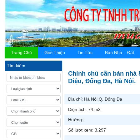
Trang Chủ
Giới Thiệu
Tin Tức
Bán Nhà – Đất
Tìm kiếm
Chính chủ cần bán nhà 5
Diệu, Đống Đa, Hà Nội.
Địa chỉ:
Hà Nội Q. Đống Đa
Diện tích:
74 m2
Hướng:
Số lượt xem:
3,297