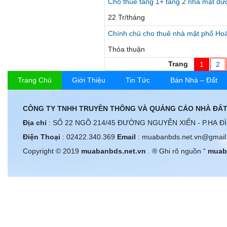
Cho thuê tầng 1+ tầng 2 nhà mặt đ
22 Tr/tháng
Chính chủ cho thuê nhà mặt phố Hoà
Thỏa thuận
Trang
1
2
Trang Chủ
Giới Thiệu
Tin Tức
Bán Nhà – Đất
CÔNG TY TNHH TRUYỀN THÔNG VÀ QUẢNG CÁO NHÀ ĐẤT
Địa chỉ
: SỐ 22 NGÕ 214/45 ĐƯỜNG NGUYỄN XIỂN - P.HẠ Đ
Điện Thoại
: 02422.340.369
Email
: muabanbds.net.vn@gmail
Copyright © 2019
muabanbds.net.vn
. ® Ghi rõ nguồn “
muab