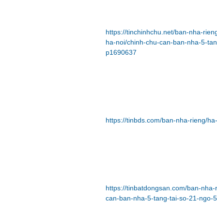
https://tinchinhchu.net/ban-nha-ri
ha-noi/chinh-chu-can-ban-nha-5-tan
p1690637
https://tinbds.com/ban-nha-rieng/ha
https://tinbatdongsan.com/ban-nha
can-ban-nha-5-tang-tai-so-21-ngo-