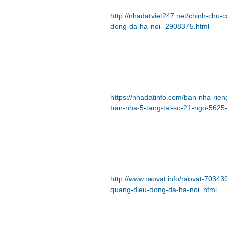
http://nhadatviet247.net/chinh-chu
dong-da-ha-noi--2908375.html
https://nhadatinfo.com/ban-nha-ri
ban-nha-5-tang-tai-so-21-ngo-5625
http://www.raovat.info/raovat-7034
quang-dieu-dong-da-ha-noi..html