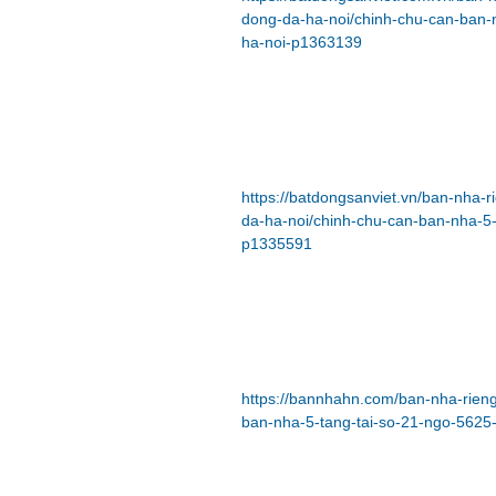
dong-da-ha-noi/chinh-chu-can-ban-
ha-noi-p1363139
https://batdongsanviet.vn/ban-nha
da-ha-noi/chinh-chu-can-ban-nha-5-
p1335591
https://bannhahn.com/ban-nha-rien
ban-nha-5-tang-tai-so-21-ngo-5625