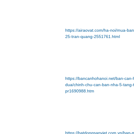
https://airaovat.com/ha-noi/mua-ba
25-tran-quang-2551761.html
https://bancanhohanoi.net/ban-can
dua/chinh-chu-can-ban-nha-5-tang-
pr1690988.htm
https://batdongsanviet.com.vn/ban