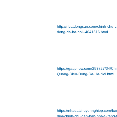
http://i-batdongsan.com/chinh-chu-
dong-da-ha-noi--4041516.html
https://gaapnow.com/289727/34/Chi
Quang-Dieu-Dong-Da-Ha-Noi.html
https://nhadatchuyennghiep.com/ba
dua/chinh-chu-can-ban-nha-5-tang-