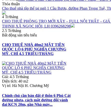
Thỏa thuận
Cho thuê nhà tập thể tại ngõ 1 Cầu Bươu, đường Phan Trọng Tuệ, Th
4 Tr/tháng
CHO THUÊ PHÒNG TRỌ MỚI XÂY – FULL NỘI THẤT – GIÁ 
THỊNH,XÃ NGỌC HỒI, LH 0396268298
2.5 Tr/tháng
Bất động sản tiêu biểu
CHO THUÊ NHÀ 40m2 MẶT TIỀN
QUÔC LỘ 6 PHÚ NGHĨA CHƯƠNG
MỸ. CHỈ 4.5 TRIỆU/THÁNG
Giá
:
4.5 Tr/tháng
Diện tích
:
40 m2
Vị trí
:
Hà Nội H. Chương Mỹ
Chính chủ cần bán đất ở thôn 6 Phú Cát
đường nhựa, cách mặt đường đôi vành
đai KCN 20m, gần Nhà máy...