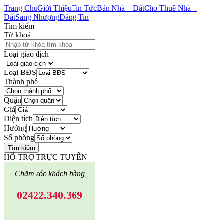
Trang Chủ
Giới Thiệu
Tin Tức
Bán Nhà – Đất
Cho Thuê Nhà –
Đất
Sang Nhượng
Đăng Tin
Tìm kiếm
Từ khoá
Loại giao dịch
Loại BĐS
Thành phố
Quận
Giá
Diện tích
Hướng
Số phòng
Tìm kiếm
HỖ TRỢ TRỰC TUYẾN
Chăm sóc khách hàng
02422.340.369