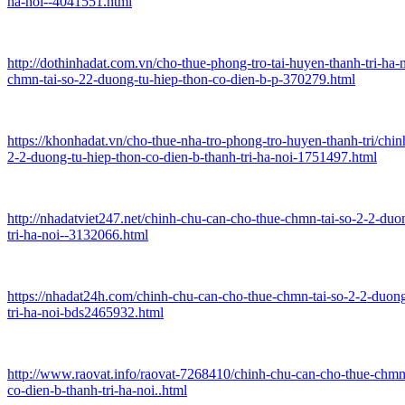
ha-noi--4041551.html
http://dothinhadat.com.vn/cho-thue-phong-tro-tai-huyen-thanh-tri-ha-
chmn-tai-so-22-duong-tu-hiep-thon-co-dien-b-p-370279.html
https://khonhadat.vn/cho-thue-nha-tro-phong-tro-huyen-thanh-tri/chi
2-2-duong-tu-hiep-thon-co-dien-b-thanh-tri-ha-noi-1751497.html
http://nhadatviet247.net/chinh-chu-can-cho-thue-chmn-tai-so-2-2-duo
tri-ha-noi--3132066.html
https://nhadat24h.com/chinh-chu-can-cho-thue-chmn-tai-so-2-2-duong
tri-ha-noi-bds2465932.html
http://www.raovat.info/raovat-7268410/chinh-chu-can-cho-thue-chmn-
co-dien-b-thanh-tri-ha-noi..html