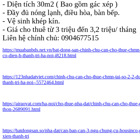
- Diện tích 30m2 ( Bao gồm gác xép )
- Đầy đủ nóng lạnh, điều hòa, bàn bếp.
- Vệ sinh khép kín.
- Giá cho thuê từ 3 triệu đến 3,2 triệu/ tháng
Liên hệ chính chủ: 0904677515
https://muabanbds.net.vn/bat-dong-san-chinh-chu-can-cho-thue-chmn-
co-dien-b-thanh-tri-ha-noi-i8218.html
https://123nhadatviet.com/chinh-chu-can-cho-thue-chmn-tai-so-2-2-d
thanh-tri-ha-noi--5572464.html
https://airaovat.com/ha-noi/cho-thue-nha-dat/chinh-chu-can-cho-thue
thon-2689091.html
https://batdongsan.so/nha-dat/can-ban-can-3-ngu-chung-cu-housinc
xien-thanh-tri