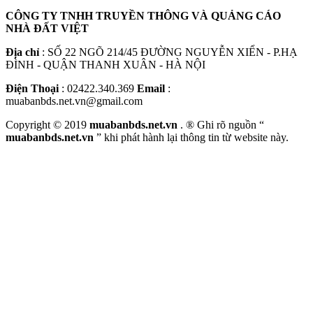
CÔNG TY TNHH TRUYỀN THÔNG VÀ QUẢNG CÁO
NHÀ ĐẤT VIỆT
Địa chỉ
: SỐ 22 NGÕ 214/45 ĐƯỜNG NGUYỄN XIỂN - P.HẠ
ĐÌNH - QUẬN THANH XUÂN - HÀ NỘI
Điện Thoại
: 02422.340.369
Email
:
muabanbds.net.vn@gmail.com
Copyright © 2019
muabanbds.net.vn
. ® Ghi rõ nguồn “
muabanbds.net.vn
” khi phát hành lại thông tin từ website này.