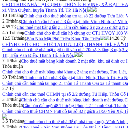
CHO THUÊ NHÀ TẠI CỤM 6, THÔN ÍCH VỊNH, XÃ ĐẠI THANH,
xã Vĩnh Quỳnh, huyện Thanh Trì, TP. Hà Nội)
10 Tr/tháng
Chính chủ cho thuê phòng trọ tại số 22 đường Tựu Liệt, 
2 Tr/tháng
Chính chủ cần bán nhà 3 tầng tại thôn Vĩnh Ninh, xã Vĩn
4.55 Tỷ
Cho thuê mặt bằng tầng 1 làm cửa hàng ở ngõ 265 đường Ng
4.5 Tr/tháng
Chính chủ cho thuê căn hộ chung cư CT1 HVQY 103 V
12.5 Tr/tháng
14.28 Tỷ
Bán Nhà Mặt Phố Triều Khúc Tân Triều
CHÍNH CHỦ CHO THUÊ TẠI TỰU LIỆT, THANH TRÌ, HÀ NỘ
Chính chủ cho thuê nhà mặt ngõ ô tô vào nhà 70m2, 3 tầng 3 ngủ,3 v
Thị Trấn Văn Điển, Thanh Trì, Hà Nội.
7 Tr/tháng
Cho thuê mặt bằng kinh doanh 2 mặt tiền, khu tái định cư
Thỏa thuận
Chính chủ cho thuê mặt bằng nhà khung 2 tầng mặt đường Tựu Liệt,
30 Tr/tháng
Chính chủ bán nhà 3 tầng tại Liên Ninh, Thanh Trì, Hà N
Chính chủ cần bán nhà tại ngõ 21 thôn Tả Thanh Oai xã Tả thanh Oa
2.7 Tỷ
Chính chủ cần cho thuê CHMN tại số 2/2 đường Tứ Hiệp, Thôn Cổ Đ
3 Tr/tháng
Chính chủ cần cho thuê mặt bằng kinh doanh mặt đường 
Thỏa thuận
Cần bán đất ngõ 48 Thượng Phúc, Tả Thanh Oai, Thanh 
Chính chủ cho thuê CHMN Full đồ tại số 32 ngách 21/50 Yên Xá, Tâ
3.5 Tr/tháng
Chính chủ cho thuê nhà để ở, nhà trong ngõ, Vĩnh Ninh,
5 Tr/tháng
Cho Thuê 3 Sàn Văn Phòng Tại Tòa Nhà 7 Tầng – KĐT T