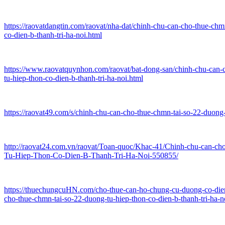
https://raovatdangtin.com/raovat/nha-dat/chinh-chu-can-cho-thue-chm
co-dien-b-thanh-tri-ha-noi.html
https://www.raovatquynhon.com/raovat/bat-dong-san/chinh-chu-can-
tu-hiep-thon-co-dien-b-thanh-tri-ha-noi.html
https://raovat49.com/s/chinh-chu-can-cho-thue-chmn-tai-so-22-duong
http://raovat24.com.vn/raovat/Toan-quoc/Khac-41/Chinh-chu-can-c
Tu-Hiep-Thon-Co-Dien-B-Thanh-Tri-Ha-Noi-550855/
https://thuechungcuHN.com/cho-thue-can-ho-chung-cu-duong-co-dien
cho-thue-chmn-tai-so-22-duong-tu-hiep-thon-co-dien-b-thanh-tri-ha-