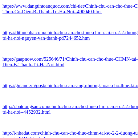
https://www.dangtintoanquoc.com/chi-tiet/Chinh-chu-can-cho-thue
Thon-Co-Dien-B-Thanh-Tri-Ha-Noi--490040.html
https://dithuenha.com/chinh-chu-can-cho-thue-chmn-tai-so-2-2-duong
tri-ha-noi-nguyen-van-thanh-pd7244652.htm
https://gaapnow.com/525646/71/Chinh-chu-can-cho-thue-CHMN-tai
Dien-B-Thanh-Tri-Ha-Noi.html
https://guland.vn/post/chinh-chu-can-sang-nhuong-hoac-cho-thue-ki-
http://i-batdongsan.com/chinh-chu-can-cho-thue-chmn-tai-so-2-2-duo
tri-ha-noi--4452932.html
http://i-nhadat.com/chinh-chu-can-cho-thue-chmn-tai-so-2-2-duong-tu-