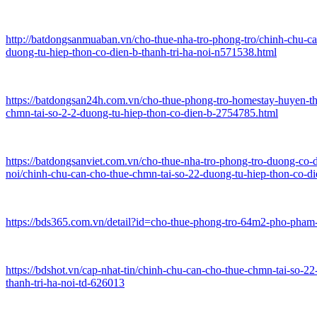
http://batdongsanmuaban.vn/cho-thue-nha-tro-phong-tro/chinh-chu-ca
duong-tu-hiep-thon-co-dien-b-thanh-tri-ha-noi-n571538.html
https://batdongsan24h.com.vn/cho-thue-phong-tro-homestay-huyen-th
chmn-tai-so-2-2-duong-tu-hiep-thon-co-dien-b-2754785.html
https://batdongsanviet.com.vn/cho-thue-nha-tro-phong-tro-duong-co-di
noi/chinh-chu-can-cho-thue-chmn-tai-so-22-duong-tu-hiep-thon-co-di
https://bds365.com.vn/detail?id=cho-thue-phong-tro-64m2-pho-pha
https://bdshot.vn/cap-nhat-tin/chinh-chu-can-cho-thue-chmn-tai-so-22
thanh-tri-ha-noi-td-626013