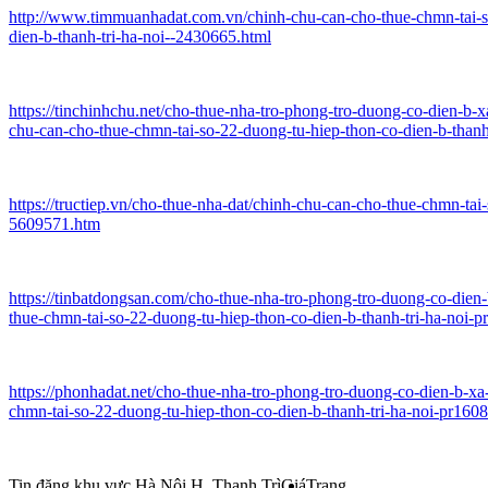
http://www.timmuanhadat.com.vn/chinh-chu-can-cho-thue-chmn-tai-s
dien-b-thanh-tri-ha-noi--2430665.html
https://tinchinhchu.net/cho-thue-nha-tro-phong-tro-duong-co-dien-b-xa
chu-can-cho-thue-chmn-tai-so-22-duong-tu-hiep-thon-co-dien-b-than
https://tructiep.vn/cho-thue-nha-dat/chinh-chu-can-cho-thue-chmn-tai
5609571.htm
https://tinbatdongsan.com/cho-thue-nha-tro-phong-tro-duong-co-dien-
thue-chmn-tai-so-22-duong-tu-hiep-thon-co-dien-b-thanh-tri-ha-noi-
https://phonhadat.net/cho-thue-nha-tro-phong-tro-duong-co-dien-b-xa
chmn-tai-so-22-duong-tu-hiep-thon-co-dien-b-thanh-tri-ha-noi-pr160
Tin đăng khu vực Hà Nội H. Thanh Trì
Giá
Trang