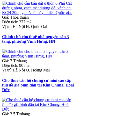
Giá
:
Thỏa thuận
Diện tích
:
377 m2
Vị trí
:
Hà Nội H. Quốc Oai
Chính chủ cho thuê nhà nguyên căn 3
tầng, phường Vĩnh Hưng, HN
Giá
:
7 Tr/tháng
Diện tích
:
90 m2
Vị trí
:
Hà Nội Q. Hoàng Mai
Cho thuê căn hộ chung cư mini cao cấp
full đồ giá bình dân tại Kim Chung, Hoài
Đức
Giá
:
3.5 Tr/tháng