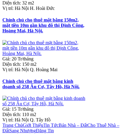
Diện tích
:
32 m2
Vị trí
:
Hà Nội H. Hoài Đức
Chính chủ cho thuê mặt bằng 150m2,
mặt tiền 10m gần khu đô thị Định Công,
Hoàng Mai, Hà Nội.
Giá
:
20 Tr/tháng
Diện tích
:
150 m2
Vị trí
:
Hà Nội Q. Hoàng Mai
Chính chủ cho thuê mặt bằng kinh
doanh số 258 Âu Cơ, Tây Hồ, Hà Nội.
Giá
:
15 Tr/tháng
Diện tích
:
110 m2
Vị trí
:
Hà Nội Q. Tây Hồ
Trang Chủ
Giới Thiệu
Tin Tức
Bán Nhà – Đất
Cho Thuê Nhà –
Đất
Sang Nhượng
Đăng Tin