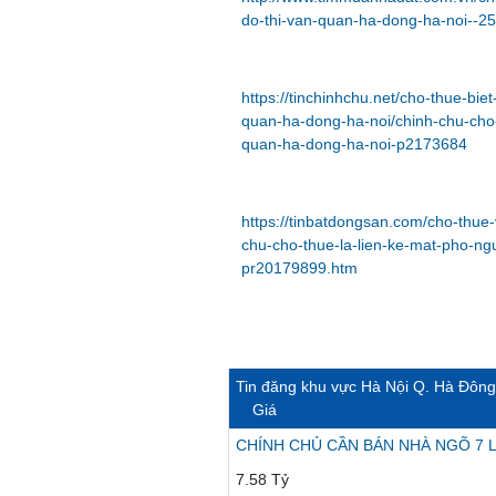
do-thi-van-quan-ha-dong-ha-noi--2
https://tinchinhchu.net/cho-thue-b
quan-ha-dong-ha-noi/chinh-chu-cho-
quan-ha-dong-ha-noi-p2173684
https://tinbatdongsan.com/cho-thu
chu-cho-thue-la-lien-ke-mat-pho-n
pr20179899.htm
Tin đăng khu vực Hà Nội Q. Hà Đông
Giá
CHÍNH CHỦ CẦN BÁN NHÀ NGÕ 7 
7.58 Tỷ