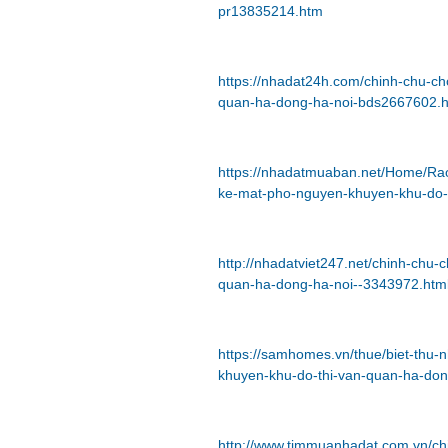
pr13835214.htm
https://nhadat24h.com/chinh-chu-ch
quan-ha-dong-ha-noi-bds2667602.h
https://nhadatmuaban.net/Home/Ra
ke-mat-pho-nguyen-khuyen-khu-do-
http://nhadatviet247.net/chinh-chu-
quan-ha-dong-ha-noi--3343972.htm
https://samhomes.vn/thue/biet-thu-n
khuyen-khu-do-thi-van-quan-ha-don
http://www.timmuanhadat.com.vn/ch