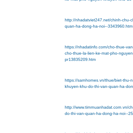
http://nhadatviet247.net/chinh-chu-
quan-ha-dong-ha-noi--3343960.htm
https://nhadatinfo.com/cho-thue-v
cho-thue-la-lien-ke-mat-pho-nguye
pr13835209.htm
https://samhomes.vn/thue/biet-thu-n
khuyen-khu-do-thi-van-quan-ha-don
http://www.timmuanhadat.com.vn/ch
do-thi-van-quan-ha-dong-ha-noi--2