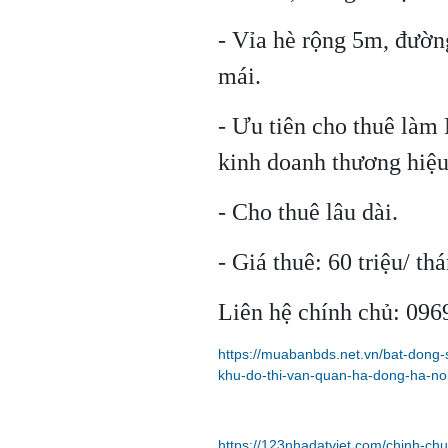
- Vỉa hè rộng 5m, đườn
mái.
- Ưu tiên cho thuê làm
kinh doanh thương hiệu, 
- Cho thuê lâu dài.
- Giá thuê: 60 triệu/ th
Liên hệ chính chủ: 09
https://muabanbds.net.vn/bat-dong-
khu-do-thi-van-quan-ha-dong-ha-noi
https://123nhadatviet.com/chinh-ch