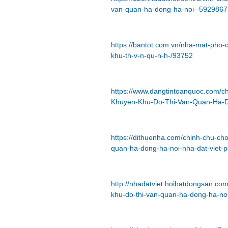
van-quan-ha-dong-ha-noi--5929867
https://bantot.com.vn/nha-mat-pho-c
khu-th-v-n-qu-n-h-/93752
https://www.dangtintoanquoc.com/ch
Khuyen-Khu-Do-Thi-Van-Quan-Ha-D
https://dithuenha.com/chinh-chu-ch
quan-ha-dong-ha-noi-nha-dat-viet
http://nhadatviet.hoibatdongsan.co
khu-do-thi-van-quan-ha-dong-ha-no