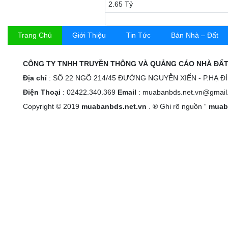
2.65 Tỷ
Trang Chủ
Giới Thiệu
Tin Tức
Bán Nhà – Đất
CÔNG TY TNHH TRUYỀN THÔNG VÀ QUẢNG CÁO NHÀ ĐẤT
Địa chỉ
: SỐ 22 NGÕ 214/45 ĐƯỜNG NGUYỄN XIỂN - P.HẠ Đ
Điện Thoại
: 02422.340.369
Email
: muabanbds.net.vn@gmail
Copyright © 2019
muabanbds.net.vn
. ® Ghi rõ nguồn “
muab