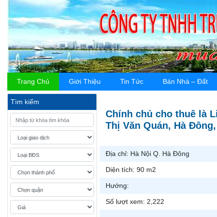
Trang Chủ
Giới Thiệu
Tin Tức
Bán Nhà – Đất
Tìm kiếm
Chính chủ cho thuê là 
Thị Văn Quán, Hà Đông,
Địa chỉ:
Hà Nội Q. Hà Đông
Diện tích:
90 m2
Hướng:
Số lượt xem:
2,222