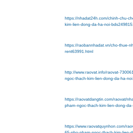
https://nhadat24h.com/chinh-chu-c
kim-lien-dong-da-ha-noi-bds249815
https://raobannhadat.vn/cho-thue-n
rent63991.html
http://www.raovat.info/raovat-730
ngoc-thach-kim-lien-dong-da-ha-noi
https://raovatdangtin.com/raovat/n
pham-ngoc-thach-kim-lien-dong-da-
https://www.raovatquynhon.com/rao
65-pho-pham-ngoc-thach-kim-lien-d