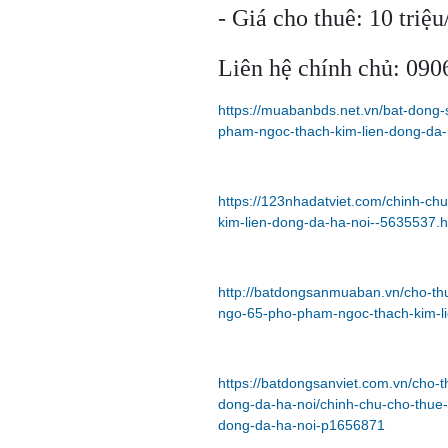
- Giá cho thuê: 10 triệu
Liên hệ chính chủ: 09
https://muabanbds.net.vn/bat-dong
pham-ngoc-thach-kim-lien-dong-da-
https://123nhadatviet.com/chinh-c
kim-lien-dong-da-ha-noi--5635537.h
http://batdongsanmuaban.vn/cho-th
ngo-65-pho-pham-ngoc-thach-kim-l
https://batdongsanviet.com.vn/cho-
dong-da-ha-noi/chinh-chu-cho-thue
dong-da-ha-noi-p1656871