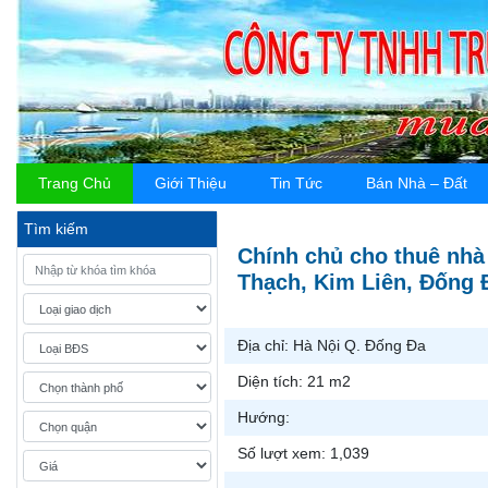
Trang Chủ
Giới Thiệu
Tin Tức
Bán Nhà – Đất
Tìm kiếm
Chính chủ cho thuê nh
Thạch, Kim Liên, Đống Đ
Địa chỉ:
Hà Nội Q. Đống Đa
Diện tích:
21 m2
Hướng:
Số lượt xem:
1,039