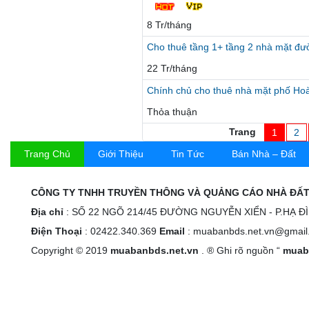
8 Tr/tháng
Cho thuê tầng 1+ tầng 2 nhà mặt đ
22 Tr/tháng
Chính chủ cho thuê nhà mặt phố Hoà
Thỏa thuận
Trang
1
2
Trang Chủ
Giới Thiệu
Tin Tức
Bán Nhà – Đất
CÔNG TY TNHH TRUYỀN THÔNG VÀ QUẢNG CÁO NHÀ ĐẤT
Địa chỉ
: SỐ 22 NGÕ 214/45 ĐƯỜNG NGUYỄN XIỂN - P.HẠ Đ
Điện Thoại
: 02422.340.369
Email
: muabanbds.net.vn@gmail
Copyright © 2019
muabanbds.net.vn
. ® Ghi rõ nguồn “
muab