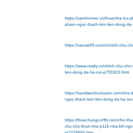
https://samhomes.vn/thue/nha-tro-
pham-ngoc-thach-kim-lien-dong-da-
https://raovat49.com/s/chinh-chu
https://www.realty.vn/chinh-chu-c
lien-dong-da-ha-noi-p755923.html
https://sandiaoctructuyen.com/nha
ngoc-thach-kim-lien-dong-da-ha-noi
https://thuechungcuHN.com/cho-thu
chu-cho-thue-nha-p116-nha-b9-ngo-
pr1028650.htm