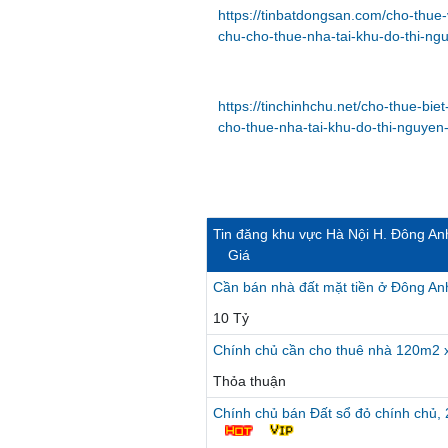
https://tinbatdongsan.com/cho-thue
chu-cho-thue-nha-tai-khu-do-thi-n
https://tinchinhchu.net/cho-thue-bie
cho-thue-nha-tai-khu-do-thi-nguye
Tin đăng khu vực Hà Nội H. Đông An
Giá
Cần bán nhà đất mặt tiền ở Đông An
10 Tỷ
Chính chủ cần cho thuê nhà 120m2 x
Thỏa thuận
Chính chủ bán Đất sổ đỏ chính chủ, 