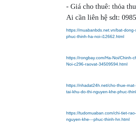
- Giá cho thuê: thỏa th
Ai cần liên hệ sdt: 0
https://muabanbds.net.vn/bat-dong-
phuc-thinh-ha-noi-i12662.html
https://rongbay.com/Ha-Noi/Chinh-
Noi-c296-raovat-34509594.html
https://nhadat24h.net/cho-thue-ma
tai-khu-do-thi-nguyen-khe-phuc-thi
https://tudomuaban.com/chi-tiet-rao
nguyen-khe---phuc-thinh-hn.html