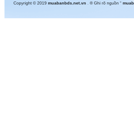
Copyright © 2019
muabanbds.net.vn
. ® Ghi rõ nguồn “
muab