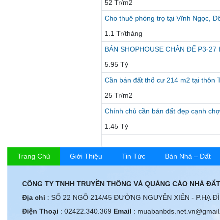
52 Tr/m2
Cho thuê phòng trọ tại Vĩnh Ngọc, Đ
1.1 Tr/tháng
BÁN SHOPHOUSE CHÂN ĐẾ P3-2
5.95 Tỷ
Cần bán đất thổ cư 214 m2 tại thôn
25 Tr/m2
Chính chủ cần bán đất đẹp cạnh chợ
1.45 Tỷ
Trang Chủ
Giới Thiệu
Tin Tức
Bán Nhà – Đất
CÔNG TY TNHH TRUYỀN THÔNG VÀ QUẢNG CÁO NHÀ ĐẤT
Địa chỉ
: SỐ 22 NGÕ 214/45 ĐƯỜNG NGUYỄN XIỂN - P.HẠ Đ
Điện Thoại
: 02422.340.369
Email
: muabanbds.net.vn@gmail