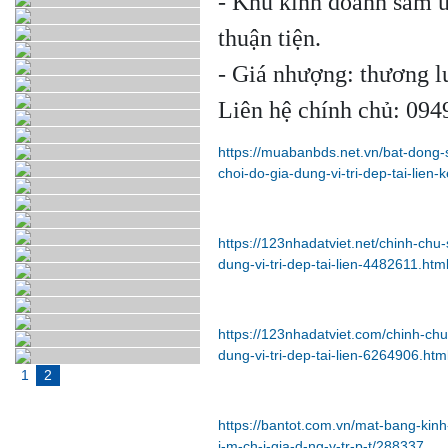
- Khu kinh doanh sầm uấ
thuận tiện.
- Giá nhượng: thương 
Liên hệ chính chủ: 09
https://muabanbds.net.vn/bat-dong
choi-do-gia-dung-vi-tri-dep-tai-lien
https://123nhadatviet.net/chinh-ch
dung-vi-tri-dep-tai-lien-4482611.htm
https://123nhadatviet.com/chinh-c
dung-vi-tri-dep-tai-lien-6264906.htm
1
2
https://bantot.com.vn/mat-bang-kin
i-m-ch-i-gia-d-ng-v-tr-p-t/288337