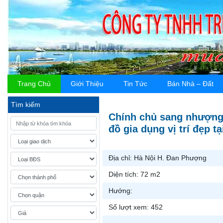
Trang Chủ
Giới Thiệu
Tin Tức
Bán Nhà – Đất
Tìm kiếm
Chính chủ sang nhượng 
đồ gia dụng vị trí đẹp t
Địa chỉ:
Hà Nội H. Đan Phượng
Diện tích:
72 m2
Hướng:
Số lượt xem:
452