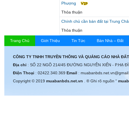
Phượng
Thỏa thuận
Chính chủ cần bán đất tại Trung Ch
Thỏa thuận
Trang Chủ
Giới Thiệu
Tin Tức
Bán Nhà – Đất
CÔNG TY TNHH TRUYỀN THÔNG VÀ QUẢNG CÁO NHÀ ĐẤT
Địa chỉ
: SỐ 22 NGÕ 214/45 ĐƯỜNG NGUYỄN XIỂN - P.HẠ Đ
Điện Thoại
: 02422.340.369
Email
: muabanbds.net.vn@gmail
Copyright © 2019
muabanbds.net.vn
. ® Ghi rõ nguồn “
muab