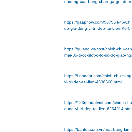
nhuong-cua-hang-chan-ga-goi-dem-
https://gaapnow.com/967954/46/Ch
do-gia-dung-vi-tri-dep-tai-Lien-Ke-5
https://guland.vn/post/chinh-chu-c
mai-35-ti-co-slot-o-to-so-do-giao-n
https://i-nhadat.com/chinh-chu-sa
vi-tri-dep-tai-lien-4638660.html
https://123nhadatviet.com/chinh-c
dung-vi-tri-dep-tai-lien-6264914.htm
https://bantot.com.vn/mat-bang-kin