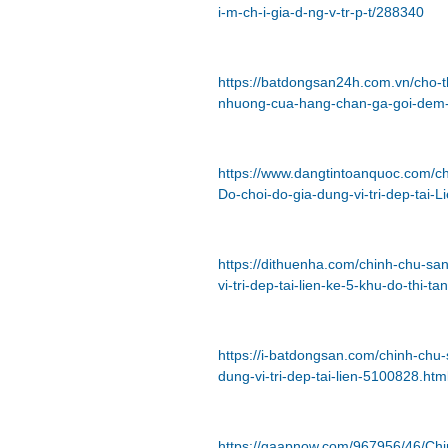
i-m-ch-i-gia-d-ng-v-tr-p-t/288340
https://batdongsan24h.com.vn/cho-
nhuong-cua-hang-chan-ga-goi-dem-
https://www.dangtintoanquoc.com/c
Do-choi-do-gia-dung-vi-tri-dep-tai-
https://dithuenha.com/chinh-chu-s
vi-tri-dep-tai-lien-ke-5-khu-do-thi
https://i-batdongsan.com/chinh-ch
dung-vi-tri-dep-tai-lien-5100828.htm
https://gaapnow.com/967956/46/Ch