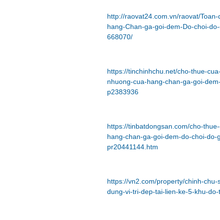
http://raovat24.com.vn/raovat/Toa
hang-Chan-ga-goi-dem-Do-choi-do-gi
668070/
https://tinchinhchu.net/cho-thue-cu
nhuong-cua-hang-chan-ga-goi-dem-do
p2383936
https://tinbatdongsan.com/cho-thue
hang-chan-ga-goi-dem-do-choi-do-gia
pr20441144.htm
https://vn2.com/property/chinh-ch
dung-vi-tri-dep-tai-lien-ke-5-khu-do-