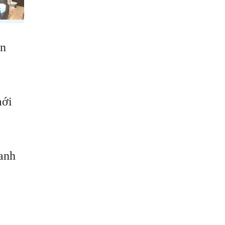
ễn
mới
oanh