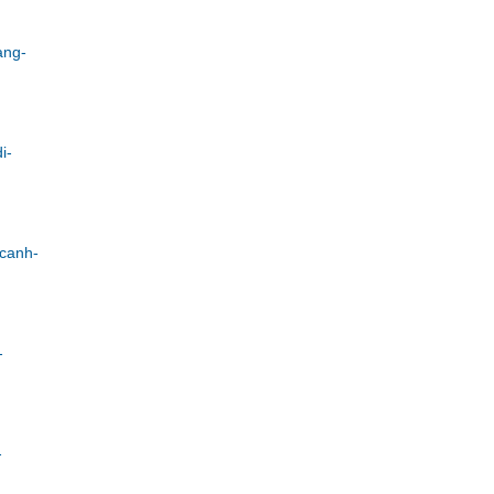
ang-
i-
-canh-
-
-