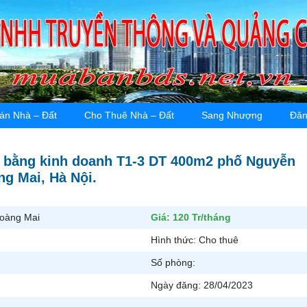
án Nhà – Đất
Cho Thuê Nhà – Đất
Sang Nhượng
Đăn
 bằng kinh doanh T1-3 DT 400m2 phố Nguyễn
ng Mai, Hà Nội.
Hoàng Mai
Giá:
120 Tr/tháng
Hình thức:
Cho thuê
Số phòng:
Ngày đăng:
28/04/2023