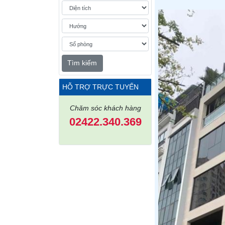
Tìm kiếm
HỖ TRỢ TRỰC TUYẾN
Chăm sóc khách hàng
02422.340.369