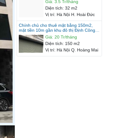
Giá
:
3.5 Tr/tháng
Diện tích
:
32 m2
Vị trí
:
Hà Nội H. Hoài Đức
Chính chủ cho thuê mặt bằng 150m2,
mặt tiền 10m gần khu đô thị Định Công,
Hoàng Mai, Hà Nội.
Giá
:
20 Tr/tháng
Diện tích
:
150 m2
Vị trí
:
Hà Nội Q. Hoàng Mai
Chính chủ cho thuê mặt bằng kinh doanh
số 258 Âu Cơ, Tây Hồ, Hà Nội.
Giá
:
15 Tr/tháng
Diện tích
:
110 m2
Vị trí
:
Hà Nội Q. Tây Hồ