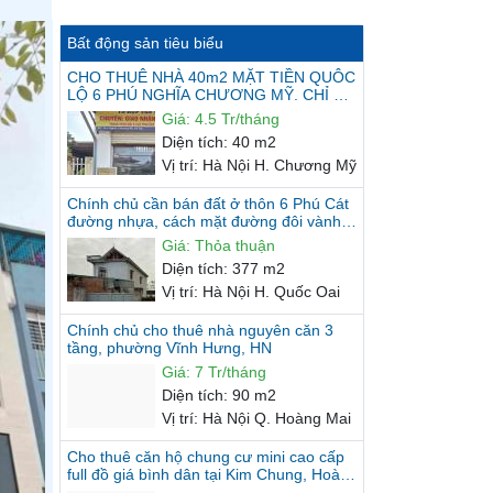
Bất động sản tiêu biểu
CHO THUÊ NHÀ 40m2 MẶT TIỀN QUÔC
LỘ 6 PHÚ NGHĨA CHƯƠNG MỸ. CHỈ 4.5
TRIỆU/THÁNG
Giá
:
4.5 Tr/tháng
Diện tích
:
40 m2
Vị trí
:
Hà Nội H. Chương Mỹ
Chính chủ cần bán đất ở thôn 6 Phú Cát
đường nhựa, cách mặt đường đôi vành
đai KCN 20m, gần Nhà máy...
Giá
:
Thỏa thuận
Diện tích
:
377 m2
Vị trí
:
Hà Nội H. Quốc Oai
Chính chủ cho thuê nhà nguyên căn 3
tầng, phường Vĩnh Hưng, HN
Giá
:
7 Tr/tháng
Diện tích
:
90 m2
Vị trí
:
Hà Nội Q. Hoàng Mai
Cho thuê căn hộ chung cư mini cao cấp
full đồ giá bình dân tại Kim Chung, Hoài
Đức