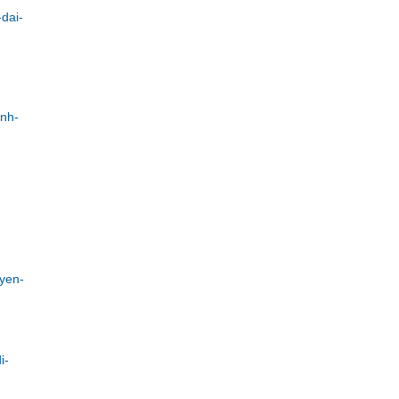
dai-
anh-
yen-
i-