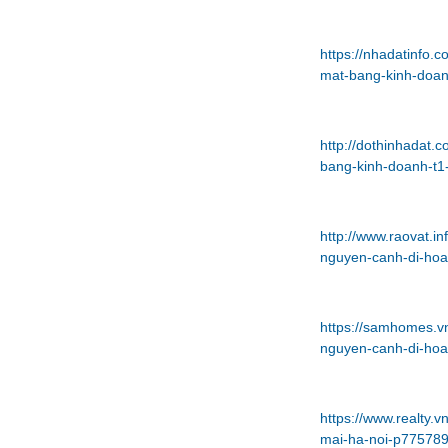
https://nhadatinfo
mat-bang-kinh-doan
http://dothinhadat.
bang-kinh-doanh-t1
http://www.raovat.i
nguyen-canh-di-hoa
https://samhomes.v
nguyen-canh-di-hoa
https://www.realty
mai-ha-noi-p775789