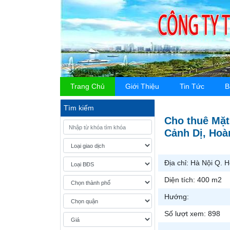
Trang Chủ
Giới Thiệu
Tin Tức
B
Tìm kiếm
Cho thuê Mặt
Cảnh Dị, Hoà
Địa chỉ:
Hà Nội Q. 
Diện tích:
400 m2
Hướng:
Số lượt xem:
898