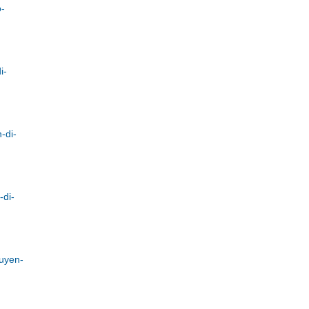
o-
i-
-di-
-di-
uyen-