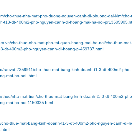
.com/cho-thue-nha-mat-pho-duong-nguyen-canh-di-phuong-dai-kim/cho-
h-t13-dt-400m2-pho-nguyen-canh-di-hoang-mai-ha-noi-pr13595905.h
com.vn/cho-thue-nha-mat-pho-tai-quan-hoang-mai-ha-noi/cho-thue-mat
-3-dt-400m2-pho-nguyen-canh-di-hoang-p-459737.html
nfo/raovat-7359911/cho-thue-mat-bang-kinh-doanh-t1-3-dt-400m2-pho-
ng-mai-ha-noi..html
n/thue/nha-mat-tien/cho-thue-mat-bang-kinh-doanh-t1-3-dt-400m2-pho
ng-mai-ha-noi-1150335.html
.vn/cho-thue-mat-bang-kinh-doanh-t1-3-dt-400m2-pho-nguyen-canh-di-
.html