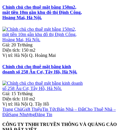
Chính chủ cho thuê mặt bằng 150m2,
mặt tiền 10m gần khu đô thị Định Công,
Hoàng Mai, Hà Nội.
Giá
:
20 Tr/tháng
Diện tích
:
150 m2
Vị trí
:
Hà Nội Q. Hoàng Mai
Chính chủ cho thuê mặt bằng kinh
doanh số 258 Âu Cơ, Tây Hồ, Hà Nội.
Giá
:
15 Tr/tháng
Diện tích
:
110 m2
Vị trí
:
Hà Nội Q. Tây Hồ
Trang Chủ
Giới Thiệu
Tin Tức
Bán Nhà – Đất
Cho Thuê Nhà –
Đất
Sang Nhượng
Đăng Tin
CÔNG TY TNHH TRUYỀN THÔNG VÀ QUẢNG CÁO
NHÀ ĐẤT VIỆT