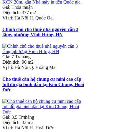
Giá
:
Thỏa thuận
Diện tích
:
377 m2
Vị trí
:
Hà Nội H. Quốc Oai
Chính chủ cho thuê nhà nguyên căn 3
tầng, phường Vĩnh Hưng, HN
Giá
:
7 Tr/tháng
Diện tích
:
90 m2
Vị trí
:
Hà Nội Q. Hoàng Mai
Cho thuê căn hộ chung cư mini cao cấp
full đồ giá bình dân tại Kim Chung, Hoài
Đức
Giá
:
3.5 Tr/tháng
Diện tích
:
32 m2
Vị trí
:
Hà Nội H. Hoài Đức