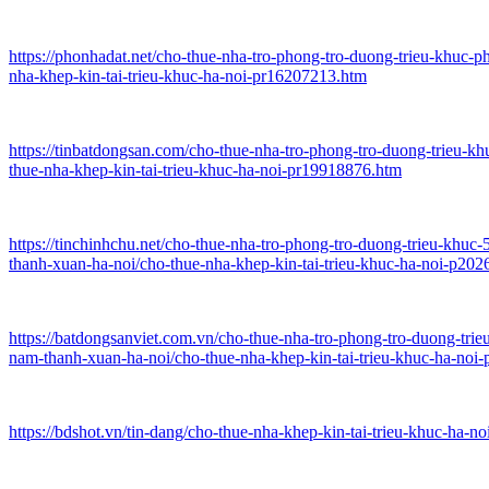
https://phonhadat.net/cho-thue-nha-tro-phong-tro-duong-trieu-khuc-
nha-khep-kin-tai-trieu-khuc-ha-noi-pr16207213.htm
https://tinbatdongsan.com/cho-thue-nha-tro-phong-tro-duong-trieu-
thue-nha-khep-kin-tai-trieu-khuc-ha-noi-pr19918876.htm
https://tinchinhchu.net/cho-thue-nha-tro-phong-tro-duong-trieu-khu
thanh-xuan-ha-noi/cho-thue-nha-khep-kin-tai-trieu-khuc-ha-noi-p20
https://batdongsanviet.com.vn/cho-thue-nha-tro-phong-tro-duong-tri
nam-thanh-xuan-ha-noi/cho-thue-nha-khep-kin-tai-trieu-khuc-ha-noi
https://bdshot.vn/tin-dang/cho-thue-nha-khep-kin-tai-trieu-khuc-ha-n