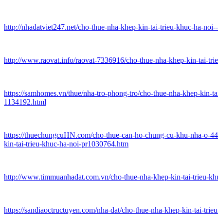
http://nhadatviet247.net/cho-thue-nha-khep-kin-tai-trieu-khuc-ha-noi
http://www.raovat.info/raovat-7336916/cho-thue-nha-khep-kin-tai-tri
https://samhomes.vn/thue/nha-tro-phong-tro/cho-thue-nha-khep-kin-tai
1134192.html
https://thuechungcuHN.com/cho-thue-can-ho-chung-cu-khu-nha-o-44-
kin-tai-trieu-khuc-ha-noi-pr1030764.htm
http://www.timmuanhadat.com.vn/cho-thue-nha-khep-kin-tai-trieu-kh
https://sandiaoctructuyen.com/nha-dat/cho-thue-nha-khep-kin-tai-trie