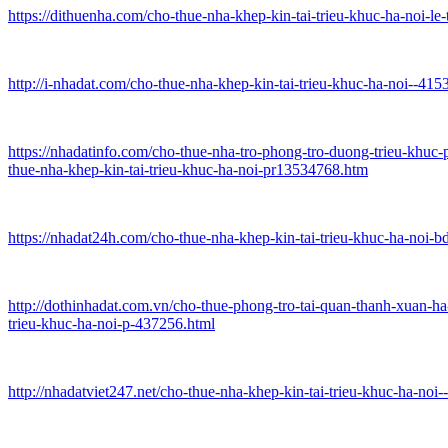
https://dithuenha.com/cho-thue-nha-khep-kin-tai-trieu-khuc-ha-noi-l
http://i-nhadat.com/cho-thue-nha-khep-kin-tai-trieu-khuc-ha-noi--415
https://nhadatinfo.com/cho-thue-nha-tro-phong-tro-duong-trieu-khu
thue-nha-khep-kin-tai-trieu-khuc-ha-noi-pr13534768.htm
https://nhadat24h.com/cho-thue-nha-khep-kin-tai-trieu-khuc-ha-noi-
http://dothinhadat.com.vn/cho-thue-phong-tro-tai-quan-thanh-xuan-ha
trieu-khuc-ha-noi-p-437256.html
http://nhadatviet247.net/cho-thue-nha-khep-kin-tai-trieu-khuc-ha-noi