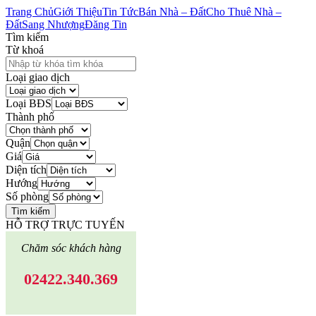
Trang Chủ
Giới Thiệu
Tin Tức
Bán Nhà – Đất
Cho Thuê Nhà –
Đất
Sang Nhượng
Đăng Tin
Tìm kiếm
Từ khoá
Loại giao dịch
Loại BĐS
Thành phố
Quận
Giá
Diện tích
Hướng
Số phòng
Tìm kiếm
HỖ TRỢ TRỰC TUYẾN
Chăm sóc khách hàng
02422.340.369