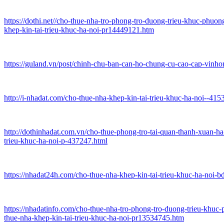
https://dothi.net//cho-thue-nha-tro-phong-tro-duong-trieu-khuc-phu
khep-kin-tai-trieu-khuc-ha-noi-pr14449121.htm
https://guland.vn/post/chinh-chu-ban-can-ho-chung-cu-cao-cap-vinh
http://i-nhadat.com/cho-thue-nha-khep-kin-tai-trieu-khuc-ha-noi--415
http://dothinhadat.com.vn/cho-thue-phong-tro-tai-quan-thanh-xuan-ha
trieu-khuc-ha-noi-p-437247.html
https://nhadat24h.com/cho-thue-nha-khep-kin-tai-trieu-khuc-ha-noi-
https://nhadatinfo.com/cho-thue-nha-tro-phong-tro-duong-trieu-khu
thue-nha-khep-kin-tai-trieu-khuc-ha-noi-pr13534745.htm