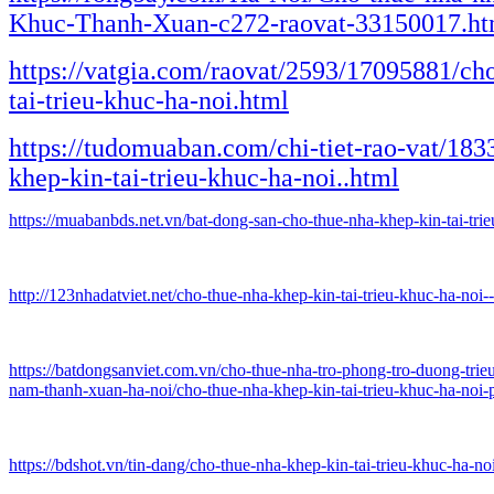
Khuc-Thanh-Xuan-c272-raovat-33150017.ht
https://vatgia.com/raovat/2593/17095881/ch
tai-trieu-khuc-ha-noi.html
https://tudomuaban.com/chi-tiet-rao-vat/183
khep-kin-tai-trieu-khuc-ha-noi..html
https://muabanbds.net.vn/bat-dong-san-cho-thue-nha-khep-kin-tai-tri
http://123nhadatviet.net/cho-thue-nha-khep-kin-tai-trieu-khuc-ha-noi
https://batdongsanviet.com.vn/cho-thue-nha-tro-phong-tro-duong-tri
nam-thanh-xuan-ha-noi/cho-thue-nha-khep-kin-tai-trieu-khuc-ha-noi
https://bdshot.vn/tin-dang/cho-thue-nha-khep-kin-tai-trieu-khuc-ha-n