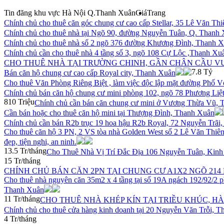
Tin đăng khu vực Hà Nội Q.Thanh Xuân
Giá
Trang
Chính chủ cho thuê căn góc chung cư cao cấp Stellar, 35 Lê Văn Th
Chính chủ cho thuê nhà tại Ngõ 90, đường Nguyễn Tuân, Q. Thanh 
Chính chủ cho thuê nhà số 2 ngõ 376 đường Khương Đình, Thanh X
Chính chủ cần cho thuê nhà 4 tầng số 3, ngõ 108 Cự Lộc ,Thanh Xuâ
CHO THUÊ NHÀ TẠI TRƯỜNG CHINH, GẦN CHÂN CẦU V
7.8 Tỷ
Bán căn hộ chung cư cao cấp Royal city, Thanh Xuân
Cho thuê Văn Phòng Riêng Biệt , làm việc độc lập mặt đường Phố 
Chính chủ bán căn hộ chung cư mini phòng 102, ngõ 78 Phương Liệ
810 Triệu
Chính chủ cần bán căn chung cư mini ở Vương Thừa Vũ,
Cần bán hoặc cho thuê căn hộ mini tại Thượng Đình, Thanh Xuân
Chính chủ cần bán R2b trục 19 hoa hậu R2b Royal, 72 Nguyễn Trãi
Cho thuê căn hộ 3 PN, 2 VS tòa nhà Golden West số 2 Lê Văn Thiêm
đẹp, tiện nghi, an ninh.
13.5 Tr/tháng
Cho Thuê Nhà Vị Trí Đắc Địa 106 Nguyễn Tuân, Kinh
15 Tr/tháng
CHÍNH CHỦ BÁN CĂN 2PN TẠI CHUNG CƯ A1X2 NGÕ 214
Cho thuê nhà nguyên căn 35m2 x 4 tầng tại số 19A ngách 192/92/2
Thanh Xuân
11 Tr/tháng
CHO THUÊ NHÀ KHÉP KÍN TẠI TRIỀU KHÚC, HÀ
Chính chủ cho thuê cửa hàng kinh doanh tại 20 Nguyễn Văn Trỗi, T
4 Tr/tháng