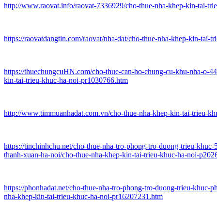
http://www.raovat.info/raovat-7336929/cho-thue-nha-khep-kin-tai-tri
https://raovatdangtin.com/raovat/nha-dat/cho-thue-nha-khep-kin-tai-tr
https://thuechungcuHN.com/cho-thue-can-ho-chung-cu-khu-nha-o-44-
kin-tai-trieu-khuc-ha-noi-pr1030766.htm
http://www.timmuanhadat.com.vn/cho-thue-nha-khep-kin-tai-trieu-kh
https://tinchinhchu.net/cho-thue-nha-tro-phong-tro-duong-trieu-khu
thanh-xuan-ha-noi/cho-thue-nha-khep-kin-tai-trieu-khuc-ha-noi-p20
https://phonhadat.net/cho-thue-nha-tro-phong-tro-duong-trieu-khuc-
nha-khep-kin-tai-trieu-khuc-ha-noi-pr16207231.htm