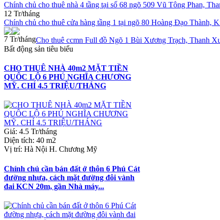
Chính chủ cho thuê nhà 4 tầng tại số 68 ngõ 509 Vũ Tông Phan, Th
12 Tr/tháng
Chính chủ cho thuê cửa hàng tầng 1 tại ngõ 80 Hoàng Đạo Thành, 
7 Tr/tháng
Cho thuê ccmn Full đồ Ngõ 1 Bùi Xương Trạch, Thanh X
Bất động sản tiêu biểu
CHO THUÊ NHÀ 40m2 MẶT TIỀN
QUÔC LỘ 6 PHÚ NGHĨA CHƯƠNG
MỸ. CHỈ 4.5 TRIỆU/THÁNG
Giá
:
4.5 Tr/tháng
Diện tích
:
40 m2
Vị trí
:
Hà Nội H. Chương Mỹ
Chính chủ cần bán đất ở thôn 6 Phú Cát
đường nhựa, cách mặt đường đôi vành
đai KCN 20m, gần Nhà máy...