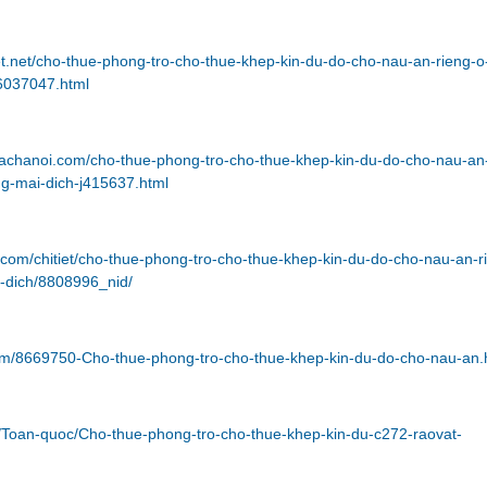
et.net/cho-thue-phong-tro-cho-thue-khep-kin-du-do-cho-nau-an-rieng-o
6037047.html
bachanoi.com/cho-thue-phong-tro-cho-thue-khep-kin-du-do-cho-nau-an
ng-mai-dich-j415637.html
com/chitiet/cho-thue-phong-tro-cho-thue-khep-kin-du-do-cho-nau-an-r
-dich/8808996_nid/
/xem/8669750-Cho-thue-phong-tro-cho-thue-khep-kin-du-do-cho-nau-an.
m/Toan-quoc/Cho-thue-phong-tro-cho-thue-khep-kin-du-c272-raovat-