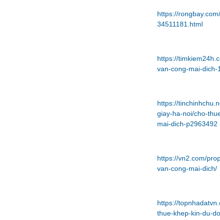
https://rongbay.co
34511181.html
https://timkiem24h.
van-cong-mai-dich-
https://tinchinhchu
giay-ha-noi/cho-thu
mai-dich-p2963492
https://vn2.com/pro
van-cong-mai-dich/
https://topnhadatvn
thue-khep-kin-du-d