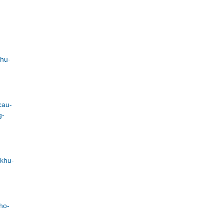
khu-
cau-
g-
-khu-
ho-