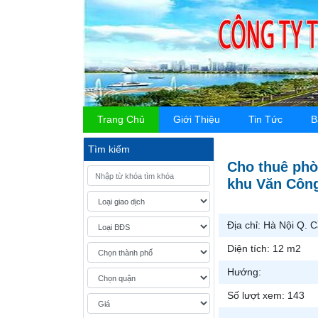
Trang Chủ
Giới Thiệu
Tin Tức
B
Tìm kiếm
Cho thuê phò
khu Văn Công
Địa chỉ:
Hà Nội Q. C
Diện tích:
12 m2
Hướng:
Số lượt xem:
143