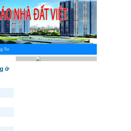
g Tin
ng ở