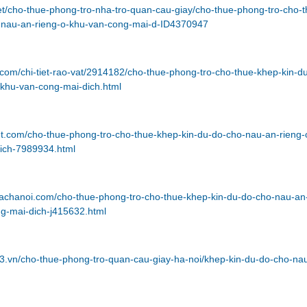
et/cho-thue-phong-tro-nha-tro-quan-cau-giay/cho-thue-phong-tro-cho-t
-nau-an-rieng-o-khu-van-cong-mai-d-ID4370947
com/chi-tiet-rao-vat/2914182/cho-thue-phong-tro-cho-thue-khep-kin-d
-khu-van-cong-mai-dich.html
et.com/cho-thue-phong-tro-cho-thue-khep-kin-du-do-cho-nau-an-rieng-
ich-7989934.html
bachanoi.com/cho-thue-phong-tro-cho-thue-khep-kin-du-do-cho-nau-an
ng-mai-dich-j415632.html
3.vn/cho-thue-phong-tro-quan-cau-giay-ha-noi/khep-kin-du-do-cho-na