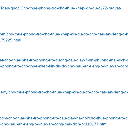
m/Toan-quoc/Cho-thue-phong-tro-cho-thue-khep-kin-du-c272-raovat-
com/cho-thue-phong-tro-cho-thue-khep-kin-du-do-cho-nau-an-rieng-o-
175225.html
.net/cho-thue-nha-tro-phong-tro-duong-cau-giay-7-hn-phuong-mai-dich-
e-phong-tro-cho-thue-khep-kin-du-do-cho-nau-an-rieng-o-khu-van-con
perty/cho-thue-phong-tro-cho-thue-khep-kin-du-do-cho-nau-an-rieng-o
.com/cho-thue-nha-tro-phong-tro-cau-giay-ha-noi/cho-thue-phong-tro-c
o-cho-nau-an-rieng-o-khu-van-cong-mai-dich-pr110177.html