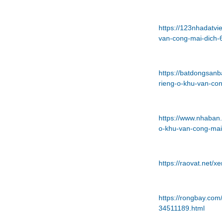
https://123nhadatvi
van-cong-mai-dich-
https://batdongsan
rieng-o-khu-van-co
https://www.nhaban.
o-khu-van-cong-mai
https://raovat.net
https://rongbay.co
34511189.html