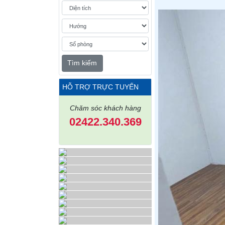
Tìm kiếm
HỖ TRỢ TRỰC TUYẾN
Chăm sóc khách hàng
02422.340.369