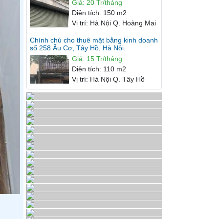
Giá
:
20 Tr/tháng
Diện tích
:
150 m2
Vị trí
:
Hà Nội Q. Hoàng Mai
Chính chủ cho thuê mặt bằng kinh doanh
số 258 Âu Cơ, Tây Hồ, Hà Nội.
Giá
:
15 Tr/tháng
Diện tích
:
110 m2
Vị trí
:
Hà Nội Q. Tây Hồ
CHO THUÊ NHÀ 40m2 MẶT TIỀN QUÔC
LỘ 6 PHÚ NGHĨA CHƯƠNG MỸ. CHỈ 4.5
TRIỆU/THÁNG
Giá
:
4.5 Tr/tháng
Diện tích
:
40 m2
Vị trí
:
Hà Nội H. Chương Mỹ