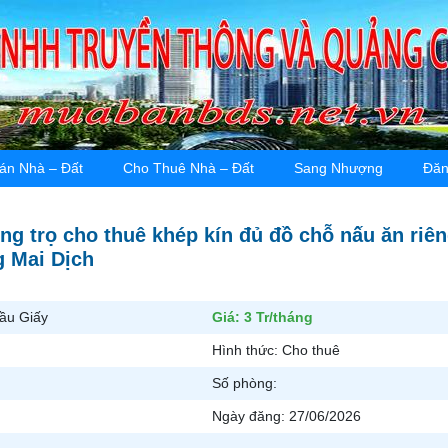
án Nhà – Đất
Cho Thuê Nhà – Đất
Sang Nhượng
Đăn
ng trọ cho thuê khép kín đủ đồ chỗ nấu ăn riê
 Mai Dịch
ầu Giấy
Giá:
3 Tr/tháng
Hình thức:
Cho thuê
Số phòng:
Ngày đăng:
27/06/2026