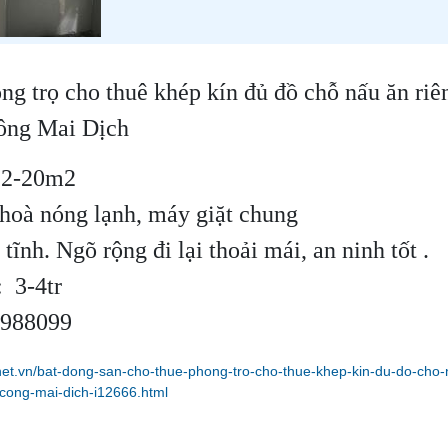
ng trọ cho thuê khép kín đủ đồ chỗ nấu ăn riê
ông Mai Dịch
 12-20m2
 hoà nóng lạnh, máy giặt chung
 tĩnh. Ngõ rộng đi lại thoải mái, an ninh tốt .
: 3-4tr
6988099
net.vn/bat-dong-san-cho-thue-phong-tro-cho-thue-khep-kin-du-do-cho-
cong-mai-dich-i12666.html