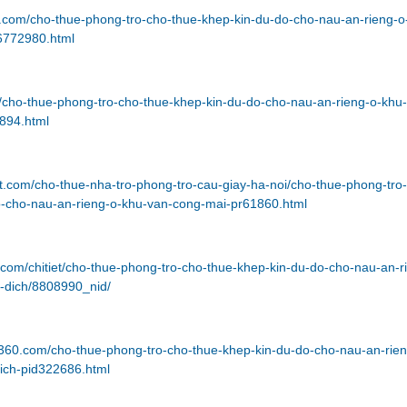
n.com/cho-thue-phong-tro-cho-thue-khep-kin-du-do-cho-nau-an-rieng-o
6772980.html
m/cho-thue-phong-tro-cho-thue-khep-kin-du-do-cho-nau-an-rieng-o-khu
894.html
t.com/cho-thue-nha-tro-phong-tro-cau-giay-ha-noi/cho-thue-phong-tro
o-cho-nau-an-rieng-o-khu-van-cong-mai-pr61860.html
com/chitiet/cho-thue-phong-tro-cho-thue-khep-kin-du-do-cho-nau-an-r
-dich/8808990_nid/
e360.com/cho-thue-phong-tro-cho-thue-khep-kin-du-do-cho-nau-an-rien
ich-pid322686.html