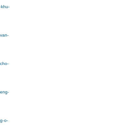
-khu-
-van-
-cho-
ieng-
g-o-