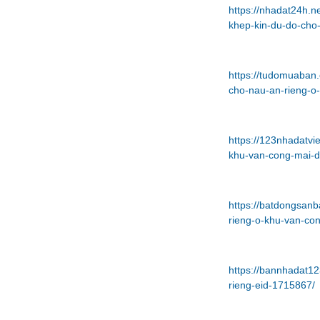
https://nhadat24h.n
khep-kin-du-do-cho
https://tudomuaban.
cho-nau-an-rieng-o
https://123nhadatvi
khu-van-cong-mai-d
https://batdongsan
rieng-o-khu-van-co
https://bannhadat12
rieng-eid-1715867/