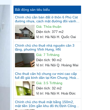
Bất động sản tiêu biểu
Chính chủ cần bán đất ở thôn 6 Phú Cát
đường nhựa, cách mặt đường đôi vành
đai KCN 20m, gần Nhà máy...
Giá
:
Thỏa thuận
Diện tích
:
377 m2
Vị trí
:
Hà Nội H. Quốc Oai
Chính chủ cho thuê nhà nguyên căn 3
tầng, phường Vĩnh Hưng, HN
Giá
:
7 Tr/tháng
Diện tích
:
90 m2
Vị trí
:
Hà Nội Q. Hoàng Mai
Cho thuê căn hộ chung cư mini cao cấp
full đồ giá bình dân tại Kim Chung, Hoài
Đức
Giá
:
3.5 Tr/tháng
Diện tích
:
32 m2
Vị trí
:
Hà Nội H. Hoài Đức
Chính chủ cho thuê mặt bằng 150m2,
mặt tiền 10m gần khu đô thị Định Công,
Hoàng Mai, Hà Nội.