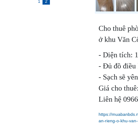
1
2
Cho thuê phò
ở khu Văn C
- Diện tích:
- Đủ đồ điều
- Sạch sẽ yên
Giá cho thuê
Liên hệ 096
https://muabanbds.
an-rieng-o-khu-van-