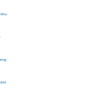
-khu-
-
ieng-
html