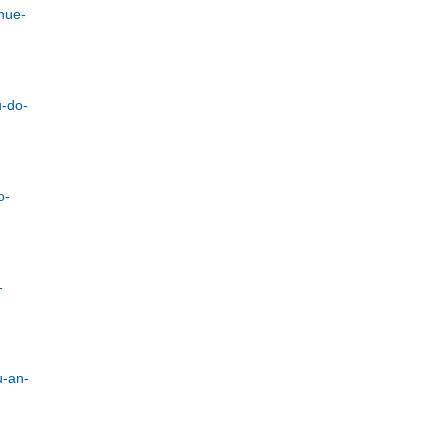
hue-
u-do-
o-
-
u-an-