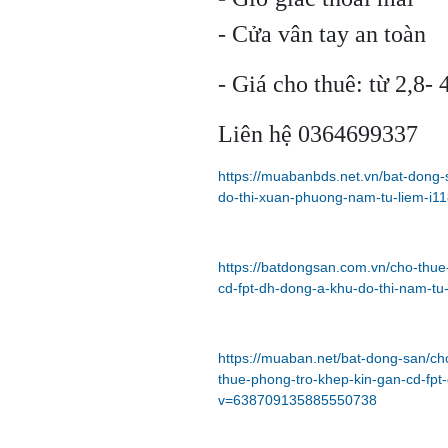
- Cửa vân tay an toàn
- Giá cho thuê: từ 2,8- 4
Liên hệ 0364699337
https://muabanbds.net.vn/bat-dong-
do-thi-xuan-phuong-nam-tu-liem-i11
https://batdongsan.com.vn/cho-thu
cd-fpt-dh-dong-a-khu-do-thi-nam-t
https://muaban.net/bat-dong-san/ch
thue-phong-tro-khep-kin-gan-cd-fp
v=638709135885550738