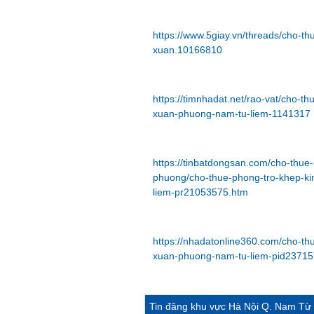
https://www.5giay.vn/threads/cho-th
xuan.10166810
https://timnhadat.net/rao-vat/cho-t
xuan-phuong-nam-tu-liem-1141317
https://tinbatdongsan.com/cho-thue
phuong/cho-thue-phong-tro-khep-ki
liem-pr21053575.htm
https://nhadatonline360.com/cho-th
xuan-phuong-nam-tu-liem-pid23715
Tin đăng khu vực Hà Nội Q. Nam Từ