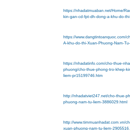
https://nhadatmuaban.net/Home/Ra
kin-gan-cd-fpt-dh-dong-a-khu-do-th
https://www.dangtintoanquoc.com/c
A-khu-do-thi-Xuan-Phuong-Nam-Tu
https://nhadatinfo.com/cho-thue-nh
phuong/cho-thue-phong-tro-khep-ki
liem-pr15199746.htm
http://nhadatviet247.net/cho-thue-p
phuong-nam-tu-liem-3886029.html
http://www.timmuanhadat.com.vn/cho
xuan-phuong-nam-tu-liem-2905516.