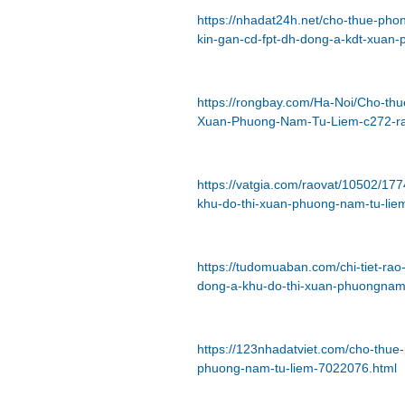
https://nhadat24h.net/cho-thue-pho
kin-gan-cd-fpt-dh-dong-a-kdt-xuan
https://rongbay.com/Ha-Noi/Cho-th
Xuan-Phuong-Nam-Tu-Liem-c272-ra
https://vatgia.com/raovat/10502/17
khu-do-thi-xuan-phuong-nam-tu-lie
https://tudomuaban.com/chi-tiet-ra
dong-a-khu-do-thi-xuan-phuongnam-
https://123nhadatviet.com/cho-thue
phuong-nam-tu-liem-7022076.html