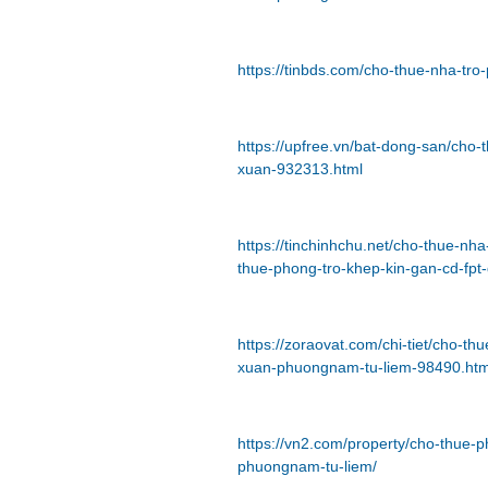
https://tinbds.com/cho-thue-nha-tro
https://upfree.vn/bat-dong-san/cho-
xuan-932313.html
https://tinchinhchu.net/cho-thue-nh
thue-phong-tro-khep-kin-gan-cd-fp
https://zoraovat.com/chi-tiet/cho-t
xuan-phuongnam-tu-liem-98490.htm
https://vn2.com/property/cho-thue-p
phuongnam-tu-liem/