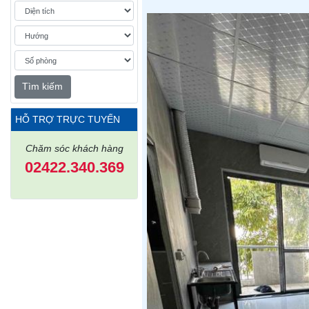
Tìm kiếm
HỖ TRỢ TRỰC TUYẾN
Chăm sóc khách hàng
02422.340.369