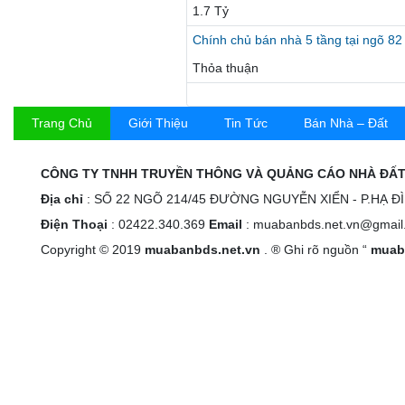
1.7 Tỷ
Chính chủ bán nhà 5 tầng tại ngõ 8
Thỏa thuận
Trang Chủ
Giới Thiệu
Tin Tức
Bán Nhà – Đất
CÔNG TY TNHH TRUYỀN THÔNG VÀ QUẢNG CÁO NHÀ ĐẤT
Địa chỉ
: SỐ 22 NGÕ 214/45 ĐƯỜNG NGUYỄN XIỂN - P.HẠ Đ
Điện Thoại
: 02422.340.369
Email
: muabanbds.net.vn@gmail
Copyright © 2019
muabanbds.net.vn
. ® Ghi rõ nguồn “
muab