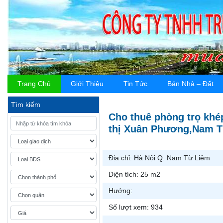
Trang Chủ
Giới Thiệu
Tin Tức
Bán Nhà – Đất
Tìm kiếm
Cho thuê phòng trọ khé
thị Xuân Phương,Nam 
Địa chỉ:
Hà Nội Q. Nam Từ Liêm
Diện tích:
25 m2
Hướng:
Số lượt xem:
934