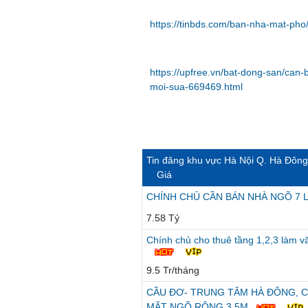
https://tinbds.com/ban-nha-mat-pho
https://upfree.vn/bat-dong-san/can
moi-sua-669469.html
Tin đăng khu vực Hà Nội Q. Hà Đông
Giá
CHÍNH CHỦ CẦN BÁN NHÀ NGÕ 7 
7.58 Tỷ
Chính chủ cho thuê tầng 1,2,3 làm 
9.5 Tr/tháng
CẦU ĐƠ- TRUNG TÂM HÀ ĐÔNG, C
MẶT NGÕ RỘNG 3,5M