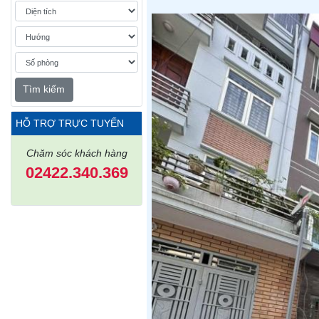
Tìm kiếm
HỖ TRỢ TRỰC TUYẾN
Chăm sóc khách hàng
02422.340.369