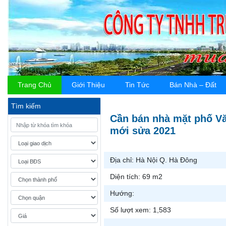
Trang Chủ
Giới Thiệu
Tin Tức
Bán Nhà – Đất
Tìm kiếm
Cần bán nhà mặt phố Vă
mới sửa 2021
Địa chỉ:
Hà Nội Q. Hà Đông
Diện tích:
69 m2
Hướng:
Số lượt xem:
1,583