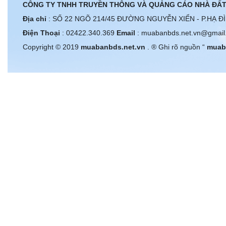
CÔNG TY TNHH TRUYỀN THÔNG VÀ QUẢNG CÁO NHÀ ĐẤT
Địa chỉ
: SỐ 22 NGÕ 214/45 ĐƯỜNG NGUYỄN XIỂN - P.HẠ Đ
Điện Thoại
: 02422.340.369
Email
: muabanbds.net.vn@gmail
Copyright © 2019
muabanbds.net.vn
. ® Ghi rõ nguồn “
muab