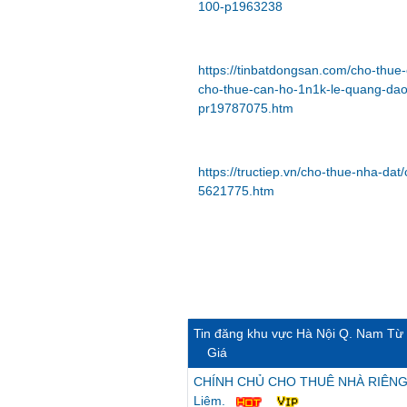
100-p1963238
https://tinbatdongsan.com/cho-thu
cho-thue-can-ho-1n1k-le-quang-da
pr19787075.htm
https://tructiep.vn/cho-thue-nha-d
5621775.htm
Tin đăng khu vực Hà Nội Q. Nam Từ
Giá
CHÍNH CHỦ CHO THUÊ NHÀ RIÊNG 4 
Liêm.