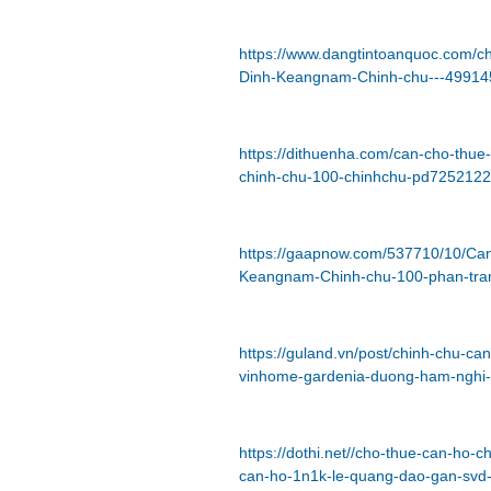
https://www.dangtintoanquoc.com/c
Dinh-Keangnam-Chinh-chu---49914
https://dithuenha.com/can-cho-thu
chinh-chu-100-chinhchu-pd7252122
https://gaapnow.com/537710/10/Ca
Keangnam-Chinh-chu-100-phan-tra
https://guland.vn/post/chinh-chu-c
vinhome-gardenia-duong-ham-nghi-
https://dothi.net//cho-thue-can-ho
can-ho-1n1k-le-quang-dao-gan-svd