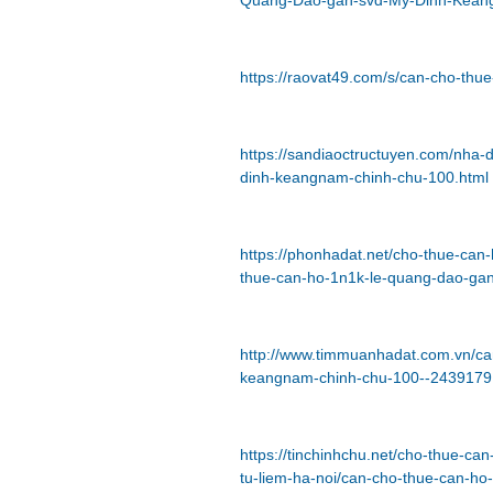
Quang-Dao-gan-svd-My-Dinh-Kean
https://raovat49.com/s/can-cho-th
https://sandiaoctructuyen.com/nha
dinh-keangnam-chinh-chu-100.html
https://phonhadat.net/cho-thue-ca
thue-can-ho-1n1k-le-quang-dao-ga
http://www.timmuanhadat.com.vn/ca
keangnam-chinh-chu-100--2439179
https://tinchinhchu.net/cho-thue-
tu-liem-ha-noi/can-cho-thue-can-h