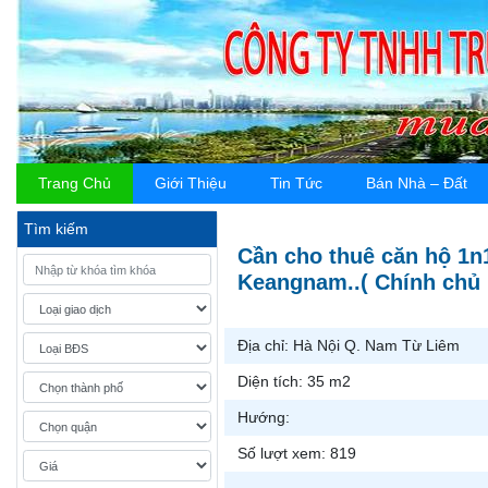
Trang Chủ
Giới Thiệu
Tin Tức
Bán Nhà – Đất
Tìm kiếm
Cần cho thuê căn hộ 1n
Keangnam..( Chính chủ
Địa chỉ:
Hà Nội Q. Nam Từ Liêm
Diện tích:
35 m2
Hướng:
Số lượt xem:
819