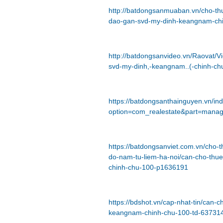
http://batdongsanmuaban.vn/cho-th
dao-gan-svd-my-dinh-keangnam-ch
http://batdongsanvideo.vn/Raovat/
svd-my-dinh,-keangnam..(-chinh-ch
https://batdongsanthainguyen.vn/in
option=com_realestate&part=mana
https://batdongsanviet.com.vn/cho
do-nam-tu-liem-ha-noi/can-cho-th
chinh-chu-100-p1636191
https://bdshot.vn/cap-nhat-tin/can
keangnam-chinh-chu-100-td-63731