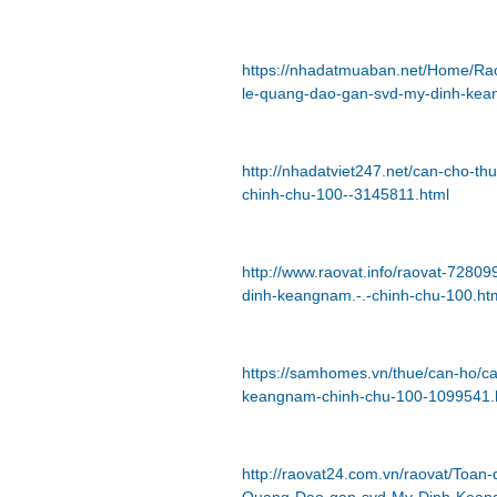
https://nhadatmuaban.net/Home/R
le-quang-dao-gan-svd-my-dinh-kea
http://nhadatviet247.net/can-cho-
chinh-chu-100--3145811.html
http://www.raovat.info/raovat-728
dinh-keangnam.-.-chinh-chu-100.ht
https://samhomes.vn/thue/can-ho/c
keangnam-chinh-chu-100-1099541.
http://raovat24.com.vn/raovat/Toa