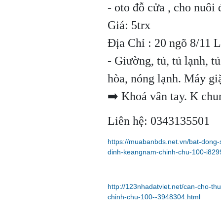
- oto đỗ cửa , cho nuôi
Giá: 5trx
Địa Chỉ : 20 ngõ 8/11
- Giường, tủ, tủ lạnh, t
hòa, nóng lạnh. Máy giặ
➡️ Khoá vân tay. K chun
Liên hệ: 0343135501
https://muabanbds.net.vn/bat-dong
dinh-keangnam-chinh-chu-100-i829
http://123nhadatviet.net/can-cho-
chinh-chu-100--3948304.html