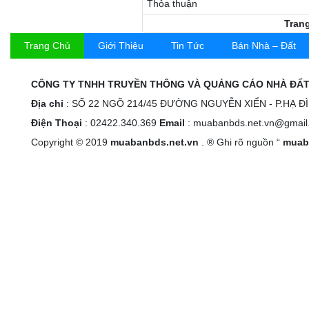
Thỏa thuận
Tran
Trang Chủ
Giới Thiệu
Tin Tức
Bán Nhà – Đất
CÔNG TY TNHH TRUYỀN THÔNG VÀ QUẢNG CÁO NHÀ ĐẤT
Địa chỉ
: SỐ 22 NGÕ 214/45 ĐƯỜNG NGUYỄN XIỂN - P.HẠ Đ
Điện Thoại
: 02422.340.369
Email
: muabanbds.net.vn@gmail
Copyright © 2019
muabanbds.net.vn
. ® Ghi rõ nguồn “
muab