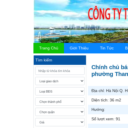
Trang Chủ
Giới Thiệu
Tin Tức
B
Tìm kiếm
Chính chủ bá
phường Thanh
Địa chỉ:
Hà Nội Q. 
Diện tích:
36 m2
Hướng:
Số lượt xem:
91