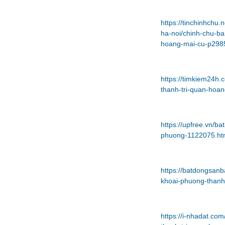
https://tinchinhchu
ha-noi/chinh-chu-b
hoang-mai-cu-p298
https://timkiem24h
thanh-tri-quan-hoa
https://upfree.vn/
phuong-1122075.ht
https://batdongsan
khoai-phuong-thanh
https://i-nhadat.c