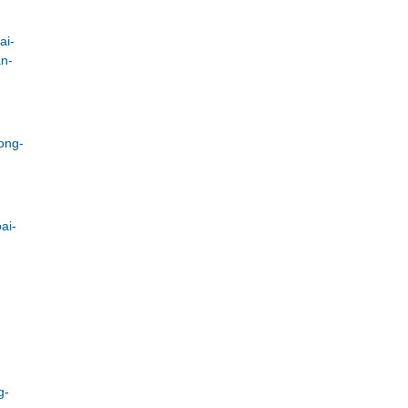
ai-
an-
ong-
ai-
g-