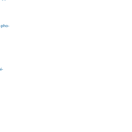
-pho-
i-