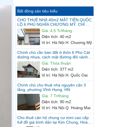
Bất động sản tiêu biểu
CHO THUÊ NHÀ 40m2 MẶT TIỀN QUÔC
LỘ 6 PHÚ NGHĨA CHƯƠNG MỸ. CHỈ 4.5
TRIỆU/THÁNG
Giá
:
4.5 Tr/tháng
Diện tích
:
40 m2
Vị trí
:
Hà Nội H. Chương Mỹ
Chính chủ cần bán đất ở thôn 6 Phú Cát
đường nhựa, cách mặt đường đôi vành
đai KCN 20m, gần Nhà máy...
Giá
:
Thỏa thuận
Diện tích
:
377 m2
Vị trí
:
Hà Nội H. Quốc Oai
Chính chủ cho thuê nhà nguyên căn 3
tầng, phường Vĩnh Hưng, HN
Giá
:
7 Tr/tháng
Diện tích
:
90 m2
Vị trí
:
Hà Nội Q. Hoàng Mai
Cho thuê căn hộ chung cư mini cao cấp
full đồ giá bình dân tại Kim Chung, Hoài
Đức