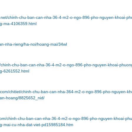
47.net/chinh-chu-ban-can-nha-36-4-m2-o-ngo-896-pho-nguyen-khoai-ph
ng-ma-4106359.html
ban-nha-rieng/ha-noi/hoang-mai/34wl
om/chinh-chu-ban-can-nha-36-4-m2-o-ngo-896-pho-nguyen-khoai-phuon
ng-6261552.html
.com/chitiet/chinh-chu-ban-can-nha-364-m2-o-ngo-896-pho-nguyen-kh
uan-hoang/8825652_nid/
.com/chinh-chu-ban-can-nha-36-4-m2-o-ngo-896-pho-nguyen-khoai-ph
ng-mai-cu-nha-dat-viet-pd15985184.htm