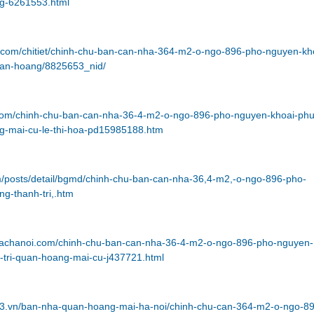
ng-6261553.html
.com/chitiet/chinh-chu-ban-can-nha-364-m2-o-ngo-896-pho-nguyen-kh
uan-hoang/8825653_nid/
.com/chinh-chu-ban-can-nha-36-4-m2-o-ngo-896-pho-nguyen-khoai-ph
ng-mai-cu-le-thi-hoa-pd15985188.htm
m/posts/detail/bgmd/chinh-chu-ban-can-nha-36,4-m2,-o-ngo-896-pho-
g-thanh-tri,.htm
bachanoi.com/chinh-chu-ban-can-nha-36-4-m2-o-ngo-896-pho-nguyen-
-tri-quan-hoang-mai-cu-j437721.html
23.vn/ban-nha-quan-hoang-mai-ha-noi/chinh-chu-can-364-m2-o-ngo-8