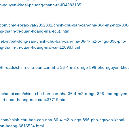
-nguyen-khoai-phuong-thanh-tri-ID4383135
.com/chi-tiet-rao-vat/2952392/chinh-chu-ban-can-nha-364-m2-ngo-896
g-thanh-tri-quan-hoang-mai-(cu)..html
net.vn/bat-dong-san-chinh-chu-ban-can-nha-36-4-m2-o-ngo-896-pho-
g-thanh-tri-quan-hoang-mai-cu-i12698.html
vn/threads/chinh-chu-ban-can-nha-36-4-m2-o-ngo-896-pho-nguyen-khoa
bachanoi.com/chinh-chu-ban-can-nha-36-4-m2-o-ngo-896-pho-nguyen-
-tri-quan-hoang-mai-cu-j437719.html
an.com/chinh-chu-ban-can-nha-36-4-m2-o-ngo-896-pho-nguyen-khoai-
uan-hoang-6816524.html