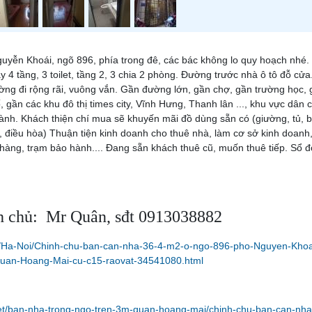
uyễn Khoái, ngõ 896, phía trong đê, các bác không lo quy hoạch nhé.
y 4 tầng, 3 toilet, tầng 2, 3 chia 2 phòng. Đường trước nhà ô tô đỗ cửa
ng đi rộng rãi, vuông vắn. Gần đường lớn, gần chợ, gần trường học, 
 gần các khu đô thị times city, Vĩnh Hưng, Thanh lân ..., khu vực dân 
 lành. Khách thiện chí mua sẽ khuyến mãi đồ dùng sẵn có (giường, tủ, 
, điều hòa) Thuận tiện kinh doanh cho thuê nhà, làm cơ sở kinh doanh
 hàng, trạm bảo hành.... Đang sẵn khách thuê cũ, muốn thuê tiếp. Sổ 
h chủ: Mr Quân, sđt 0913038882
m/Ha-Noi/Chinh-chu-ban-can-nha-36-4-m2-o-ngo-896-pho-Nguyen-Khoa
quan-Hoang-Mai-cu-c15-raovat-34541080.html
net/ban-nha-trong-ngo-tren-3m-quan-hoang-mai/chinh-chu-ban-can-nha