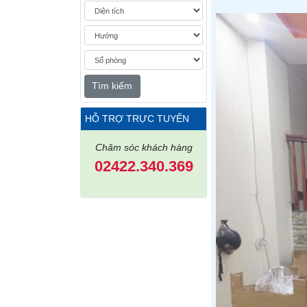
Tìm kiếm
HỖ TRỢ TRỰC TUYẾN
Chăm sóc khách hàng
02422.340.369