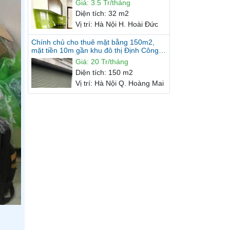
Giá
:
3.5 Tr/tháng
Diện tích
:
32 m2
Vị trí
:
Hà Nội H. Hoài Đức
Chính chủ cho thuê mặt bằng 150m2,
mặt tiền 10m gần khu đô thị Định Công,
Hoàng Mai, Hà Nội.
Giá
:
20 Tr/tháng
Diện tích
:
150 m2
Vị trí
:
Hà Nội Q. Hoàng Mai
Chính chủ cho thuê mặt bằng kinh doanh
số 258 Âu Cơ, Tây Hồ, Hà Nội.
Giá
:
15 Tr/tháng
Diện tích
:
110 m2
Vị trí
:
Hà Nội Q. Tây Hồ