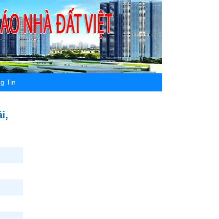
g Tin
i,