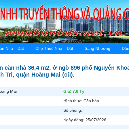
án Nhà – Đất
Cho Thuê Nhà – Đất
Sang Nhượng
Đăn
n căn nhà 36,4 m2, ở ngõ 896 phố Nguyễn Khoá
 Trì, quận Hoàng Mai (cũ).
Hoàng Mai
Giá:
7.8 Tỷ
Hình thức:
Cần bán
Số phòng:
Ngày đăng:
25/07/2026