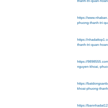
thanh-tri-quan-hoa
https://www.nhaban
phuong-thanh-tri-q
https://nhadattop1
thanh-tri-quan-hoa
https://9898555.co
nguyen-khoai,-phuon
https://batdongsan
khoai-phuong-thanh
https://bannhadat1