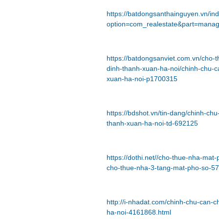
https://batdongsanthainguyen.vn/in
option=com_realestate&part=mana
https://batdongsanviet.com.vn/cho
dinh-thanh-xuan-ha-noi/chinh-chu-c
xuan-ha-noi-p1700315
https://bdshot.vn/tin-dang/chinh-c
thanh-xuan-ha-noi-td-692125
https://dothi.net//cho-thue-nha-ma
cho-thue-nha-3-tang-mat-pho-so-57
http://i-nhadat.com/chinh-chu-can-
ha-noi-4161868.html