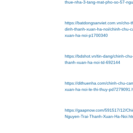
thue-nha-3-tang-mat-pho-so-57-ngu
https://batdongsanviet.com.vn/cho
dinh-thanh-xuan-ha-noi/chinh-chu-c
xuan-ha-noi-p1700340
https://bdshot.vn/tin-dang/chinh-c
thanh-xuan-ha-noi-td-692144
https://dithuenha.com/chinh-chu-ca
xuan-ha-noi-le-thi-thuy-pd7279091.
https://gaapnow.com/591517/12/Ch
Nguyen-Trai-Thanh-Xuan-Ha-Noi.ht