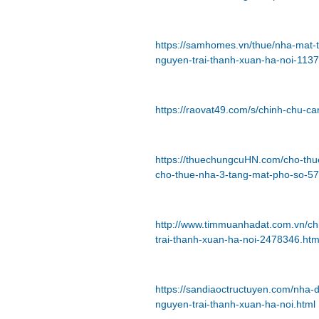
https://samhomes.vn/thue/nha-mat-
nguyen-trai-thanh-xuan-ha-noi-113
https://raovat49.com/s/chinh-chu-
https://thuechungcuHN.com/cho-thu
cho-thue-nha-3-tang-mat-pho-so-57
http://www.timmuanhadat.com.vn/ch
trai-thanh-xuan-ha-noi-2478346.htm
https://sandiaoctructuyen.com/nha-
nguyen-trai-thanh-xuan-ha-noi.html