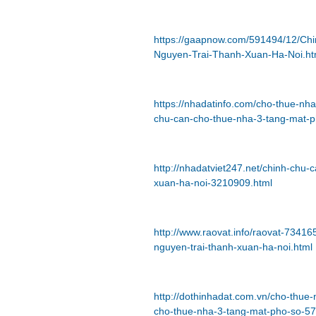
https://gaapnow.com/591494/12/Ch
Nguyen-Trai-Thanh-Xuan-Ha-Noi.ht
https://nhadatinfo.com/cho-thue-nh
chu-can-cho-thue-nha-3-tang-mat-p
http://nhadatviet247.net/chinh-chu
xuan-ha-noi-3210909.html
http://www.raovat.info/raovat-7341
nguyen-trai-thanh-xuan-ha-noi.html
http://dothinhadat.com.vn/cho-thue
cho-thue-nha-3-tang-mat-pho-so-57