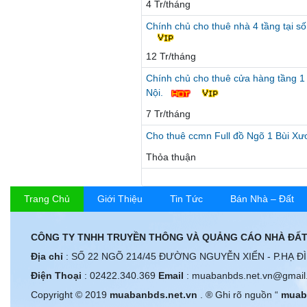
4 Tr/tháng
Chính chủ cho thuê nhà 4 tầng tại 
12 Tr/tháng
Chính chủ cho thuê cửa hàng tầng 1
Nội.
7 Tr/tháng
Cho thuê ccmn Full đồ Ngõ 1 Bùi X
Thỏa thuận
Trang Chủ
Giới Thiệu
Tin Tức
Bán Nhà – Đất
CÔNG TY TNHH TRUYỀN THÔNG VÀ QUẢNG CÁO NHÀ ĐẤT
Địa chỉ
: SỐ 22 NGÕ 214/45 ĐƯỜNG NGUYỄN XIỂN - P.HẠ Đ
Điện Thoại
: 02422.340.369
Email
: muabanbds.net.vn@gmail
Copyright © 2019
muabanbds.net.vn
. ® Ghi rõ nguồn “
muab