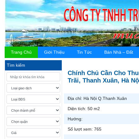
Trang Chủ
Giới Thiệu
Tin Tức
Bán Nhà – Đất
Tìm kiếm
Chính Chủ Cần Cho Thu
Trãi, Thanh Xuân, Hà Nộ
Địa chỉ:
Hà Nội Q.Thanh Xuân
Diện tích:
50 m2
Hướng:
Số lượt xem:
765