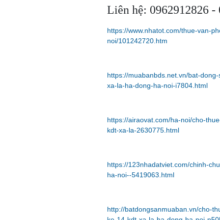
Liên hệ: 0962912826 -
https://www.nhatot.com/thue-van-p
noi/101242720.htm
https://muabanbds.net.vn/bat-dong-
xa-la-ha-dong-ha-noi-i7804.html
https://airaovat.com/ha-noi/cho-thu
kdt-xa-la-2630775.html
https://123nhadatviet.com/chinh-chu
ha-noi--5419063.html
http://batdongsanmuaban.vn/cho-thu
ke-14-kdt-xa-la-ha-dong-ha-noi-n5