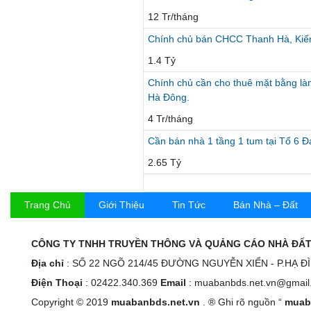
12 Tr/tháng
Chính chủ bán CHCC Thanh Hà, Kiến
1.4 Tỷ
Chính chủ cần cho thuê mặt bằng là
Hà Đông.
4 Tr/tháng
Cần bán nhà 1 tầng 1 tum tại Tổ 6 
2.65 Tỷ
Trang Chủ
Giới Thiệu
Tin Tức
Bán Nhà – Đất
CÔNG TY TNHH TRUYỀN THÔNG VÀ QUẢNG CÁO NHÀ ĐẤT
Địa chỉ
: SỐ 22 NGÕ 214/45 ĐƯỜNG NGUYỄN XIỂN - P.HẠ Đ
Điện Thoại
: 02422.340.369
Email
: muabanbds.net.vn@gmail
Copyright © 2019
muabanbds.net.vn
. ® Ghi rõ nguồn “
muab