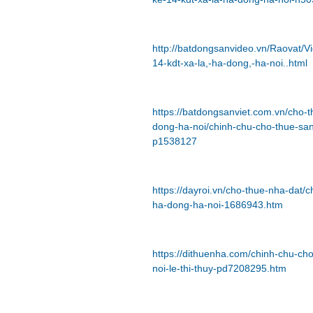
http://batdongsanvideo.vn/Raovat/V
14-kdt-xa-la,-ha-dong,-ha-noi..html
https://batdongsanviet.com.vn/cho
dong-ha-noi/chinh-chu-cho-thue-san
p1538127
https://dayroi.vn/cho-thue-nha-dat/
ha-dong-ha-noi-1686943.htm
https://dithuenha.com/chinh-chu-cho
noi-le-thi-thuy-pd7208295.htm