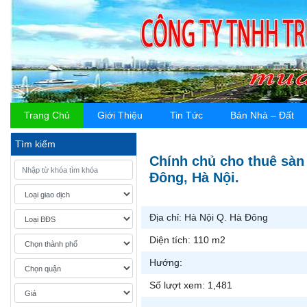
Trang Chủ
Giới Thiệu
Tin Tức
Bán Nhà – Đất
Tìm kiếm
Chính chủ cho thuê sàn 
Đông, Hà Nội.
Địa chỉ:
Hà Nội Q. Hà Đông
Diện tích:
110 m2
Hướng:
Số lượt xem:
1,481