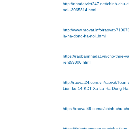
http://nhadatviet247.net/chinh-chu-
noi--3065814.html
http://www.raovat.info/raovat-71907
la-ha-dong-ha-noi..html
https://raobannhadat.vn/cho-thue-
rent59806.html
http://raovat24.com.vn/raovat/Toa
Lien-ke-14-KDT-Xa-La-Ha-Dong-Ha
https://raovat49.com/s/chinh-chu-ch
https://tinbatdongsan.com/cho-thu