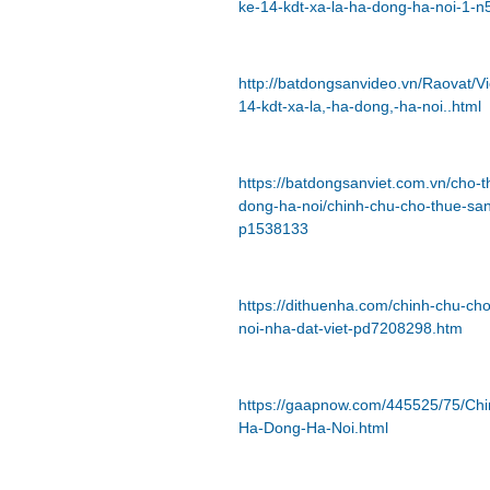
ke-14-kdt-xa-la-ha-dong-ha-noi-1-n
http://batdongsanvideo.vn/Raovat/V
14-kdt-xa-la,-ha-dong,-ha-noi..html
https://batdongsanviet.com.vn/cho
dong-ha-noi/chinh-chu-cho-thue-san
p1538133
https://dithuenha.com/chinh-chu-cho
noi-nha-dat-viet-pd7208298.htm
https://gaapnow.com/445525/75/Chi
Ha-Dong-Ha-Noi.html