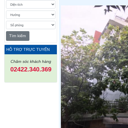
Tìm kiếm
HỖ TRỢ TRỰC TUYẾN
Chăm sóc khách hàng
02422.340.369