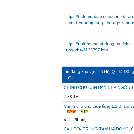
https://tudomuaban.com/chi-tiet-r
tang-1-va-tang-lung-nha-ngo-rong-
https://upfree.vn/bat-dong-san/cho
lung-nha-1123797.html
Tin đăng khu vực Hà Nội Q. Hà Đông
Giá
CHÍNH CHỦ CẦN BÁN NHÀ NGÕ 7 
7.58 Tỷ
Chính chủ cho thuê tầng 1,2,3 làm 
9.5 Tr/tháng
CẦU ĐƠ- TRUNG TÂM HÀ ĐÔNG, C