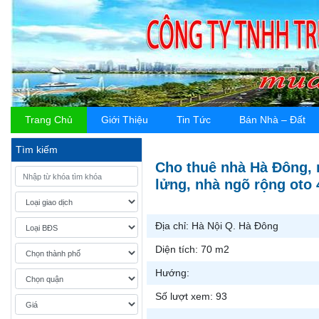
Trang Chủ
Giới Thiệu
Tin Tức
Bán Nhà – Đất
Tìm kiếm
Cho thuê nhà Hà Đông, 
lửng, nhà ngõ rộng oto 
Địa chỉ:
Hà Nội Q. Hà Đông
Diện tích:
70 m2
Hướng:
Số lượt xem:
93