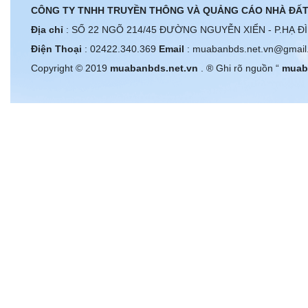
CÔNG TY TNHH TRUYỀN THÔNG VÀ QUẢNG CÁO NHÀ ĐẤT
Địa chỉ
: SỐ 22 NGÕ 214/45 ĐƯỜNG NGUYỄN XIỂN - P.HẠ Đ
Điện Thoại
: 02422.340.369
Email
: muabanbds.net.vn@gmail
Copyright © 2019
muabanbds.net.vn
. ® Ghi rõ nguồn “
muab