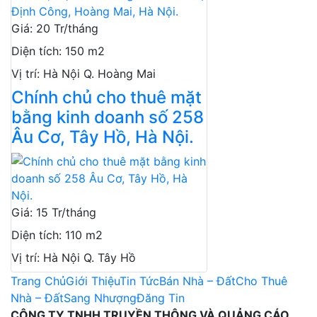
Giá
:
20 Tr/tháng
Diện tích
:
150 m2
Vị trí
:
Hà Nội Q. Hoàng Mai
Chính chủ cho thuê mặt
bằng kinh doanh số 258
Âu Cơ, Tây Hồ, Hà Nội.
Giá
:
15 Tr/tháng
Diện tích
:
110 m2
Vị trí
:
Hà Nội Q. Tây Hồ
Trang Chủ
Giới Thiệu
Tin Tức
Bán Nhà – Đất
Cho Thuê
Nhà – Đất
Sang Nhượng
Đăng Tin
CÔNG TY TNHH TRUYỀN THÔNG VÀ QUẢNG CÁO