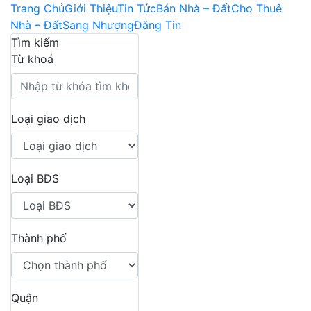
Trang Chủ
Giới Thiệu
Tin Tức
Bán Nhà – Đất
Cho Thuê
Nhà – Đất
Sang Nhượng
Đăng Tin
Tìm kiếm
Từ khoá
Loại giao dịch
Loại BĐS
Thành phố
Quận