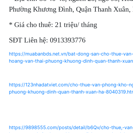
Phường Khương Đình, Quận Thanh Xuân,
* Giá cho thuê: 21 triệu/ tháng
SĐT Liên hệ: 0913393776
https://muabanbds.net.vn/bat-dong-san-cho-thue-va
hoang-van-thai-phuong-khuong-dinh-quan-thanh-xuan-
https://123nhadatviet.com/cho-thue-van-phong-kho-n
phuong-khuong-dinh-quan-thanh-xuan-ha-8040319.ht
https://9898555.com/posts/detail/b6Qv/cho-thue,-va