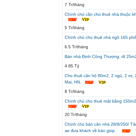
7 Tr/tháng
Chính chủ cần cho thuê nhà thuộc k
5 Tr/tháng
Chính chủ cho thuê nhà ngõ 165 ph
6.5 Tr/tháng
Bán nhà Định Công Thượng, dt 25m2 
4.85 Tỷ
Cho thuê căn hộ 80m2, 2 ngủ, 2 vs,
Mai, HN.
8 Tr/tháng
Chính chủ cho thuê mặt bằng 150m2,
20 Tr/tháng
Chính chủ bán căn nhà 28/8/250/ Tân
ae đưa khách về bán giúp .