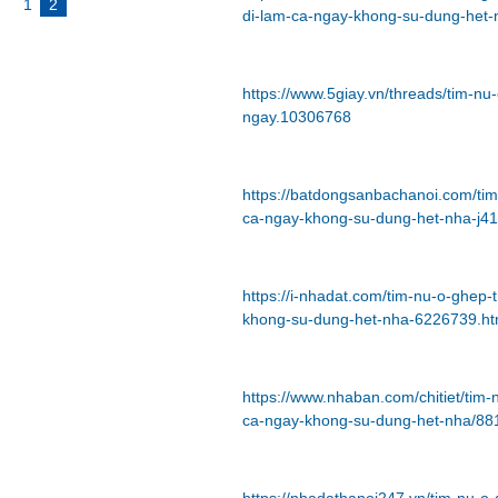
1
2
di-lam-ca-ngay-khong-su-dung-het-
https://www.5giay.vn/threads/tim-n
ngay.10306768
https://batdongsanbachanoi.com/ti
ca-ngay-khong-su-dung-het-nha-j4
https://i-nhadat.com/tim-nu-o-ghep
khong-su-dung-het-nha-6226739.ht
https://www.nhaban.com/chitiet/tim
ca-ngay-khong-su-dung-het-nha/88