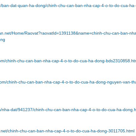
vn/ban-dat-quan-ha-dong/chinh-chu-can-ban-nha-cap-4-o-to-do-cua-ha-
ban.net/Home/Raovat?raovatId=1391138&name=chinh-chu-can-ban-nha
ong
com/chinh-chu-can-ban-nha-cap-4-o-to-do-cua-ha-dong-bds2310858.ht
.com/chinh-chu-can-ban-nha-cap-4-o-to-do-cua-ha-dong-nguyen-van-th
vn/nha-dat/941237/chinh-chu-can-ban-nha-cap-4-o-to-do-cua-ha-dong.h
7.net/chinh-chu-can-ban-nha-cap-4-o-to-do-cua-ha-dong-3011705.html