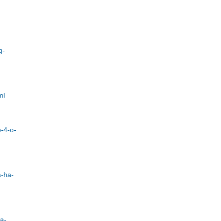
g-
ml
-4-o-
a-ha-
a-