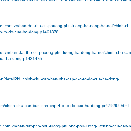
iet.com.vn/ban-dat-tho-cu-phuong-phu-luong-ha-dong-ha-noi/chinh-ch
-o-to-do-cua-ha-dong-p1461378
iet.vn/ban-dat-tho-cu-phuong-phu-luong-ha-dong-ha-noi/chinh-chu-ca
-cua-ha-dong-p1421475
vn/detail?id=chinh-chu-can-ban-nha-cap-4-o-to-do-cua-ha-dong-
com/chinh-chu-can-ban-nha-cap-4-o-to-do-cua-ha-dong-pr479292.html
at.com.vn/ban-dat-pho-phu-luong-phuong-phu-luong-3/chinh-chu-can-