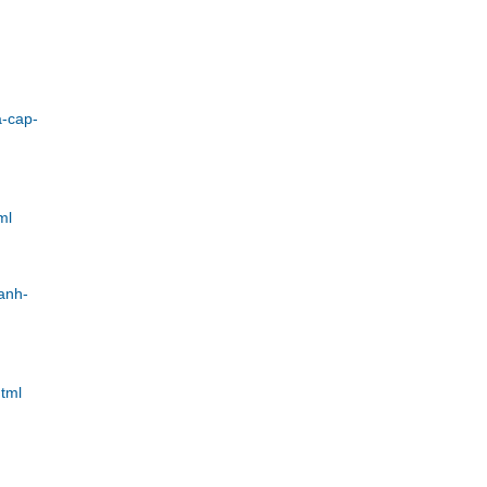
-cap-
ml
anh-
tml