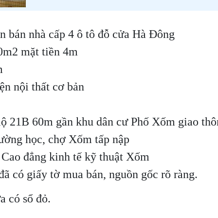
n bán nhà cấp 4 ô tô đỗ cửa Hà Đông
0m2 mặt tiền 4m
m
ện nội thất cơ bản
lộ 21B 60m gần khu dân cư Phố Xốm giao thô
trường học, chợ Xốm tấp nập
 Cao đẳng kinh tế kỹ thuật Xốm
 đã có giấy tờ mua bán, nguồn gốc rõ ràng.
a có sổ đỏ.