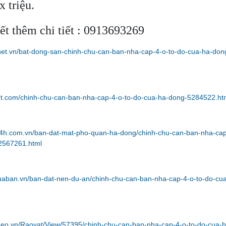
x triệu.
iết thêm chi tiết : 0913693269
net.vn/bat-dong-san-chinh-chu-can-ban-nha-cap-4-o-to-do-cua-ha-don
iet.com/chinh-chu-can-ban-nha-cap-4-o-to-do-cua-ha-dong-5284522.ht
24h.com.vn/ban-dat-mat-pho-quan-ha-dong/chinh-chu-can-ban-nha-cap
2567261.html
uaban.vn/ban-dat-nen-du-an/chinh-chu-can-ban-nha-cap-4-o-to-do-cu
ideo.vn/Raovat/View/57395/chinh-chu-can-ban-nha-cap-4-o-to-do-cua-h