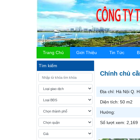
Trang Chủ
Giới Thiệu
Tin Tức
B
Tìm kiếm
Chính chủ cầ
Địa chỉ:
Hà Nội Q. 
Diện tích:
50 m2
Hướng:
Số lượt xem:
2,169