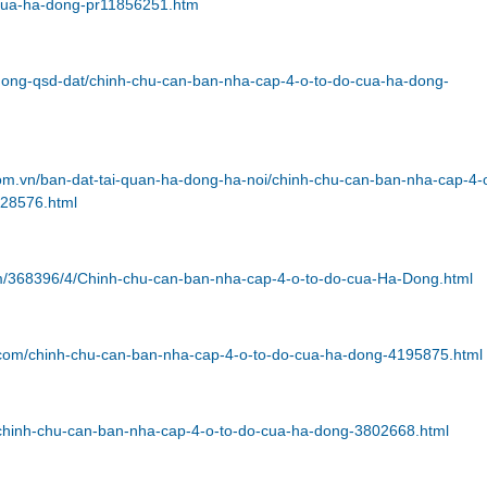
cua-ha-dong-pr11856251.htm
huong-qsd-dat/chinh-chu-can-ban-nha-cap-4-o-to-do-cua-ha-dong-
com.vn/ban-dat-tai-quan-ha-dong-ha-noi/chinh-chu-can-ban-nha-cap-4-o
28576.html
m/368396/4/Chinh-chu-can-ban-nha-cap-4-o-to-do-cua-Ha-Dong.html
n.com/chinh-chu-can-ban-nha-cap-4-o-to-do-cua-ha-dong-4195875.html
m/chinh-chu-can-ban-nha-cap-4-o-to-do-cua-ha-dong-3802668.html