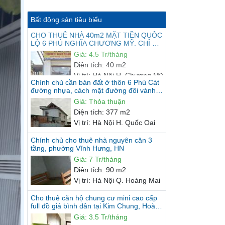
Bất động sản tiêu biểu
CHO THUÊ NHÀ 40m2 MẶT TIỀN QUÔC
LỘ 6 PHÚ NGHĨA CHƯƠNG MỸ. CHỈ 4.5
Chính chủ cần bán đất ở thôn 6 Phú Cát
TRIỆU/THÁNG
Giá
:
4.5 Tr/tháng
đường nhựa, cách mặt đường đôi vành
Diện tích
:
40 m2
đai KCN 20m, gần Nhà máy...
Giá
:
Thỏa thuận
Vị trí
:
Hà Nội H. Chương Mỹ
Diện tích
:
377 m2
Vị trí
:
Hà Nội H. Quốc Oai
Chính chủ cho thuê nhà nguyên căn 3
tầng, phường Vĩnh Hưng, HN
Giá
:
7 Tr/tháng
Diện tích
:
90 m2
Vị trí
:
Hà Nội Q. Hoàng Mai
Cho thuê căn hộ chung cư mini cao cấp
full đồ giá bình dân tại Kim Chung, Hoài
Đức
Giá
:
3.5 Tr/tháng
Diện tích
:
32 m2
Vị trí
:
Hà Nội H. Hoài Đức
Chính chủ cho thuê mặt bằng 150m2,