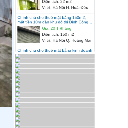
mặt tiền 10m gần khu đô thị Định Công,
Hoàng Mai, Hà Nội.
Giá
:
20 Tr/tháng
Diện tích
:
150 m2
Vị trí
:
Hà Nội Q. Hoàng Mai
Chính chủ cho thuê mặt bằng kinh doanh
số 258 Âu Cơ, Tây Hồ, Hà Nội.
Giá
:
15 Tr/tháng
Diện tích
:
110 m2
Vị trí
:
Hà Nội Q. Tây Hồ