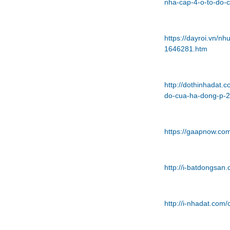
nha-cap-4-o-to-do-
https://dayroi.vn/n
1646281.htm
http://dothinhadat.
do-cua-ha-dong-p-2
https://gaapnow.co
http://i-batdongsa
http://i-nhadat.co