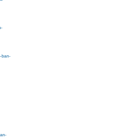
u-
n-ban-
ban-