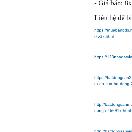
- Giá bán: 8x
Liên hệ để b
https://muabanbds.
i7537.html
https://123nhadatv
https://batdongsan
to-do-cua-ha-dong-
http://batdongsanm
dong-n456917.html
http://batdongsanv