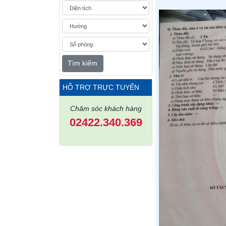
Tìm kiếm
HỖ TRỢ TRỰC TUYẾN
Chăm sóc khách hàng
02422.340.369