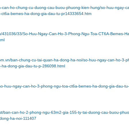
/ban-can-ho-chung-cu-duong-cau-buou-phuong-kien-hung/so-huu-ngay-c
-ct6a-bemes-ha-dong-gia-dau-tu-pr14333654.htm
om/431036/33/So-Huu-Ngay-Can-Ho-3-Phong-Ngu-Toa-CT6A-Bemes-Ha
tml
.com.vn/ban-chung-cu-tai-quan-ha-dong-ha-noi/so-huu-ngay-can-ho-3-p
-ha-dong-gia-dau-tu-p-286098.html
m/so-huu-ngay-can-ho-3-phong-ngu-toa-ct6a-bemes-ha-dong-gia-dau-tu
post/ban-can-ho-2-phong-ngu-63m2-gia-155-ty-tai-duong-cau-buou-phu
dong-ha-noi-111407