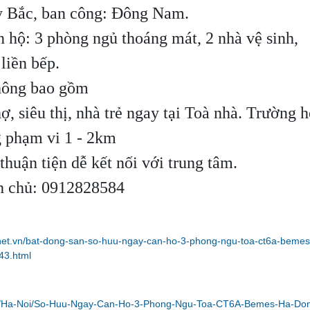
y Bắc, ban công: Đông Nam.
n hộ: 3 phòng ngủ thoáng mát, 2 nhà vệ sinh,
liền bếp.
không bao gồm
hợ, siêu thị, nhà trẻ ngay tại Toà nhà. Trường 
g phạm vi 1 - 2km
thuận tiện dễ kết nối với trung tâm.
h chủ: 0912828584
net.vn/bat-dong-san-so-huu-ngay-can-ho-3-phong-ngu-toa-ct6a-bemes
43.html
om/Ha-Noi/So-Huu-Ngay-Can-Ho-3-Phong-Ngu-Toa-CT6A-Bemes-Ha-Do