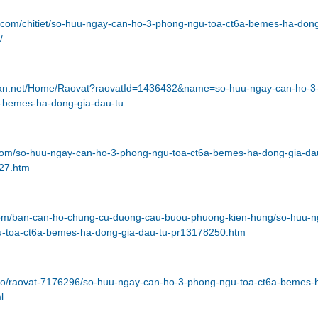
.com/chitiet/so-huu-ngay-can-ho-3-phong-ngu-toa-ct6a-bemes-ha-dong
/
ban.net/Home/Raovat?raovatId=1436432&name=so-huu-ngay-can-ho-3
-bemes-ha-dong-gia-dau-tu
.com/so-huu-ngay-can-ho-3-phong-ngu-toa-ct6a-bemes-ha-dong-gia-da
27.htm
.com/ban-can-ho-chung-cu-duong-cau-buou-phuong-kien-hung/so-huu-n
-toa-ct6a-bemes-ha-dong-gia-dau-tu-pr13178250.htm
info/raovat-7176296/so-huu-ngay-can-ho-3-phong-ngu-toa-ct6a-bemes-
l