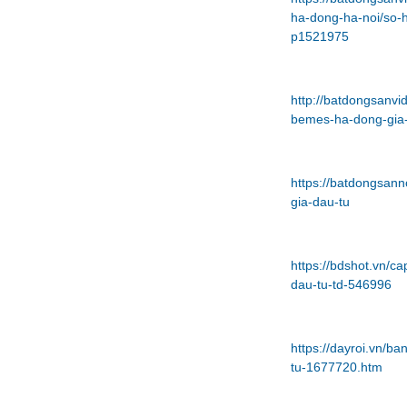
ha-dong-ha-noi/so-
p1521975
http://batdongsanv
bemes-ha-dong-gia-
https://batdongsan
gia-dau-tu
https://bdshot.vn/c
dau-tu-td-546996
https://dayroi.vn/
tu-1677720.htm