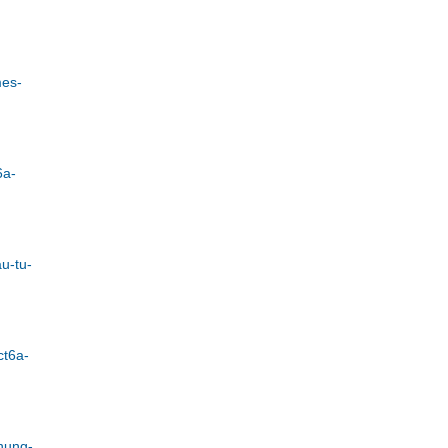
mes-
6a-
u-tu-
ct6a-
hung-