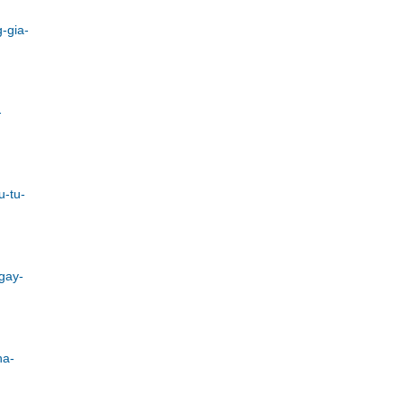
-gia-
-
u-tu-
gay-
ha-