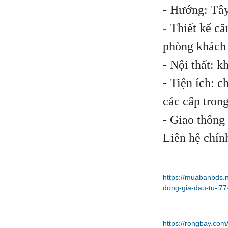
- Hướng: Tâ
- Thiết kế că
phòng khách 
- Nội thất: 
- Tiện ích: c
các cấp tron
- Giao thông 
Liên hệ chín
https://muabanbds.
dong-gia-dau-tu-i77
https://rongbay.c