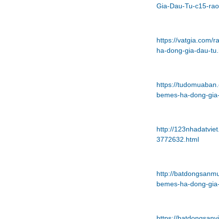
Gia-Dau-Tu-c15-rao
https://vatgia.com
ha-dong-gia-dau-tu.
https://tudomuaban.
bemes-ha-dong-gia-
http://123nhadatvi
3772632.html
http://batdongsanm
bemes-ha-dong-gia-
https://batdongsan