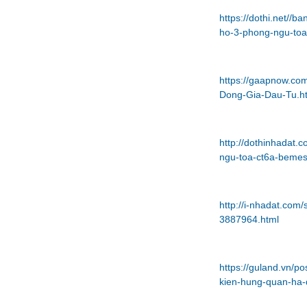
https://dothi.net/
ho-3-phong-ngu-toa
https://gaapnow.c
Dong-Gia-Dau-Tu.h
http://dothinhadat
ngu-toa-ct6a-bemes
http://i-nhadat.co
3887964.html
https://guland.vn/
kien-hung-quan-ha-