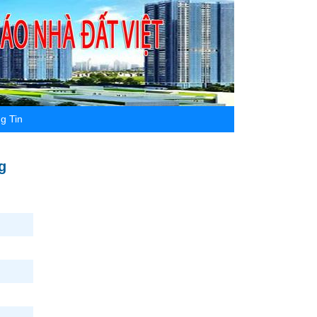
g Tin
g