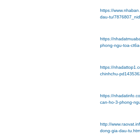
https://www.nhaban
dau-tu/7876807_nid
https://nhadatmua
phong-ngu-toa-ct6a
https://nhadattop1
chinhchu-pd143536
https://nhadatinfo
can-ho-3-phong-ngu
http://www.raovat.
dong-gia-dau-tu.htm