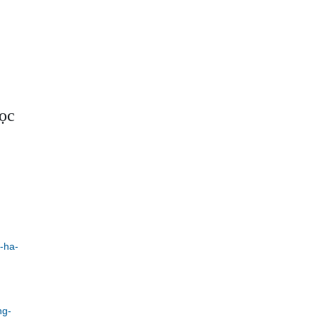
học
-ha-
ng-