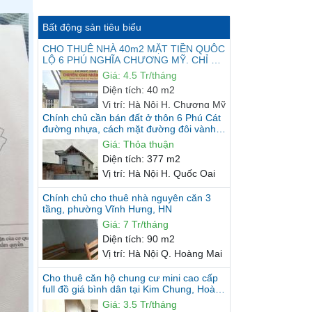
Bất động sản tiêu biểu
CHO THUÊ NHÀ 40m2 MẶT TIỀN QUÔC
LỘ 6 PHÚ NGHĨA CHƯƠNG MỸ. CHỈ 4.5
TRIỆU/THÁNG
Giá
:
4.5 Tr/tháng
Chính chủ cần bán đất ở thôn 6 Phú Cát
đường nhựa, cách mặt đường đôi vành
Diện tích
:
40 m2
đai KCN 20m, gần Nhà máy...
Giá
:
Thỏa thuận
Vị trí
:
Hà Nội H. Chương Mỹ
Diện tích
:
377 m2
Vị trí
:
Hà Nội H. Quốc Oai
Chính chủ cho thuê nhà nguyên căn 3
tầng, phường Vĩnh Hưng, HN
Giá
:
7 Tr/tháng
Diện tích
:
90 m2
Vị trí
:
Hà Nội Q. Hoàng Mai
Cho thuê căn hộ chung cư mini cao cấp
full đồ giá bình dân tại Kim Chung, Hoài
Đức
Giá
:
3.5 Tr/tháng
Diện tích
:
32 m2
Vị trí
:
Hà Nội H. Hoài Đức