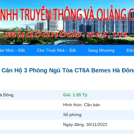
án Nhà – Đất
Cho Thuê Nhà – Đất
Sang Nhượng
Đăn
 Căn Hộ 3 Phòng Ngủ Tòa CT6A Bemes Hà Đôn
Hà Đông
Giá:
1.55 Tỷ
Hình thức:
Cần bán
Số phòng:
Ngày đăng:
30/11/2022