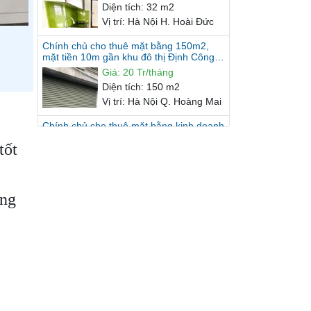
Chính chủ cho thuê mặt bằng 150m2,
mặt tiền 10m gần khu đô thị Định Công,
Hoàng Mai, Hà Nội.
Giá
:
20 Tr/tháng
Diện tích
:
150 m2
Vị trí
:
Hà Nội Q. Hoàng Mai
Chính chủ cho thuê mặt bằng kinh doanh
số 258 Âu Cơ, Tây Hồ, Hà Nội.
Giá
:
15 Tr/tháng
Diện tích
:
110 m2
Vị trí
:
Hà Nội Q. Tây Hồ
tốt
ờng