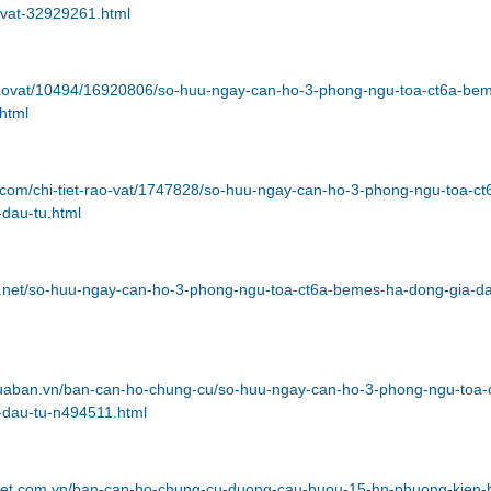
vat-32929261.html
/raovat/10494/16920806/so-huu-ngay-can-ho-3-phong-ngu-toa-ct6a-be
html
com/chi-tiet-rao-vat/1747828/so-huu-ngay-can-ho-3-phong-ngu-toa-ct
dau-tu.html
et.net/so-huu-ngay-can-ho-3-phong-ngu-toa-ct6a-bemes-ha-dong-gia-da
uaban.vn/ban-can-ho-chung-cu/so-huu-ngay-can-ho-3-phong-ngu-toa-
dau-tu-n494511.html
viet.com.vn/ban-can-ho-chung-cu-duong-cau-buou-15-hn-phuong-kien-