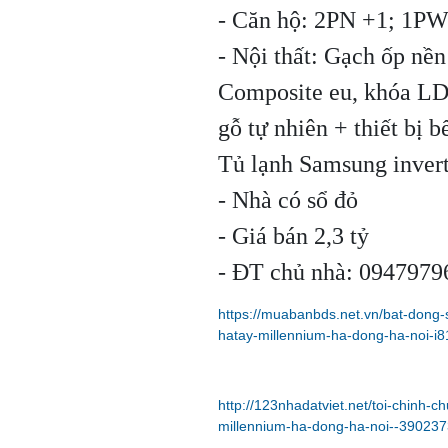
- Căn hộ: 2PN +1; 1P
- Nội thất: Gạch ốp nề
Composite eu, khóa LD
gỗ tự nhiên + thiết bị 
Tủ lạnh Samsung invert
- Nhà có sổ đỏ
- Giá bán 2,3 tỷ
- ĐT chủ nhà: 0947979
https://muabanbds.net.vn/bat-dong-
hatay-millennium-ha-dong-ha-noi-i8
http://123nhadatviet.net/toi-chinh-
millennium-ha-dong-ha-noi--390237