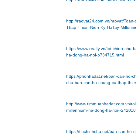
http://raovat24.com.vn/raovat/Toan
Thap-Thien-Nien-Ky-HaTay-Millenn
https://www.realty.vn/toi-chinh-chu
ha-dong-ha-noi-p734715.html
https://phonhadat.net/ban-can-ho-c
chu-ban-can-ho-chung-cu-thap-thie
http://www.timmuanhadat.com.vn/toi
millennium-ha-dong-ha-noi--242018
https://tinchinhchu.net/ban-can-ho