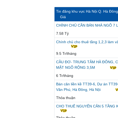
Tin đăng khu vực Hà Nội Q. Hà Đông
Giá
CHÍNH CHỦ CẦN BÁN NHÀ NGÕ 7 
7.58 Tỷ
Chính chủ cho thuê tầng 1,2,3 làm 
9.5 Tr/tháng
CẦU ĐƠ- TRUNG TÂM HÀ ĐÔNG, C
MẶT NGÕ RỘNG 3,5M
6 Tr/tháng
Bán căn liền kề TT39-6, Dự án TT39-
Văn Phú, Hà Đông, Hà Nội
Thỏa thuận
CHO THUÊ NGUYÊN CĂN 5 TẦNG KI
Thỏa thuận