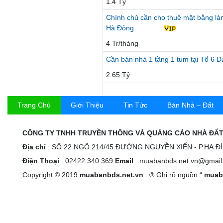
1.4 Tỷ
Chính chủ cần cho thuê mặt bằng là
Hà Đông.
4 Tr/tháng
Cần bán nhà 1 tầng 1 tum tại Tổ 6 
2.65 Tỷ
Trang Chủ
Giới Thiệu
Tin Tức
Bán Nhà – Đất
CÔNG TY TNHH TRUYỀN THÔNG VÀ QUẢNG CÁO NHÀ ĐẤT
Địa chỉ
: SỐ 22 NGÕ 214/45 ĐƯỜNG NGUYỄN XIỂN - P.HẠ Đ
Điện Thoại
: 02422.340.369
Email
: muabanbds.net.vn@gmail
Copyright © 2019
muabanbds.net.vn
. ® Ghi rõ nguồn “
muab